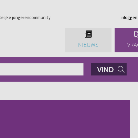
telijke jongerencommunity
inloggen
NIEUWS
VRA
VIND