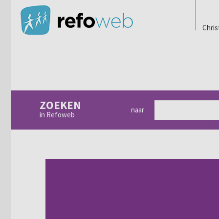
Chris
ZOEKEN
naar
in Refoweb