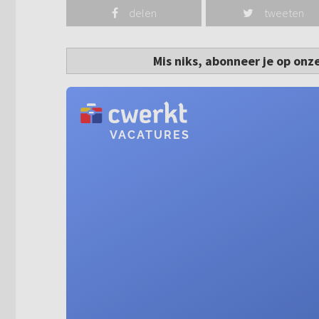
delen
tweeten
Mis niks, abonneer je op onz