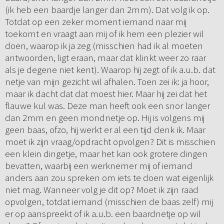
(ik heb een baardje langer dan 2mm). Dat volg ik op.
Totdat op een zeker moment iemand naar mij
toekomt en vraagt aan mij of ik hem een plezier wil
doen, waarop ik ja zeg (misschien had ik al moeten
antwoorden, ligt eraan, maar dat klinkt weer zo raar
als je degene niet kent). Waarop hij zegt of ik a.u.b. dat
netje van mijn gezicht wil afhalen. Toen zei ik: ja hoor,
maar ik dacht dat dat moest hier. Maar hij zei dat het
flauwe kul was. Deze man heeft ook een snor langer
dan 2mm en geen mondnetje op. Hij is volgens mij
geen baas, ofzo, hij werkt er al een tijd denk ik. Maar
moet ik zijn vraag/opdracht opvolgen? Dit is misschien
een klein dingetje, maar het kan ook grotere dingen
bevatten, waarbij een werknemer mij of iemand
anders aan zou spreken om iets te doen wat eigenlijk
niet mag. Wanneer volg je dit op? Moet ik zijn raad
opvolgen, totdat iemand (misschien de baas zelf) mij
er op aanspreekt of ik a.u.b. een baardnetje op wil