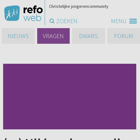
Christelijke jongerencommunity
ZOEKEN
MENU
NIEUWS
VRAGEN
DWARS
FORUM