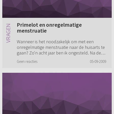
Primelot en onregelmatige
menstruatie
Wanneer is het noodzakelijk om met een
onregelmatige menstruatie naar de huisarts te
gaan? Zo'n acht jaar ben ik ongesteld. Na de
eerste keren dat ik ongesteld ben geweest
Geen reacties
05-09-2009
kwam er regelmaat in. Helaas...