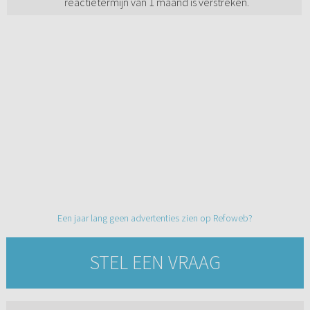
reactietermijn van 1 maand is verstreken.
Een jaar lang geen advertenties zien op Refoweb?
STEL EEN VRAAG