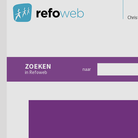
Chris
ZOEKEN
naar
in Refoweb