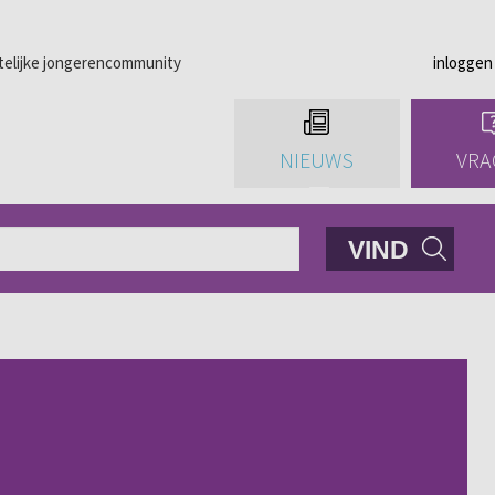
telijke jongerencommunity
inloggen
NIEUWS
VRA
VIND