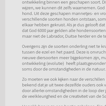
ontwikkeling binnen een geschapen soort. Dit
wijzen, we kunnen dit zelfs waarnemen. God s
hond. Uit deze geschapen mannetjes- en vrou
verschillende soorten honden ontstaan, so
elkaar hebben gekruist. Als je dus gelooft d
dat God 6000 jaar gelden alle hondensoorte
maar niet de Labrador, Duitse herder en de t
Overigens zijn de soorten onderling niet te k
tussen de ezel en het paard. Deze is onvruch
nieuwe diersoorten meer bijgekomen zijn, ma
ontwikkeling (evolutie) heeft plaatsgevonde
soms door de omstandigheden in de natuur.
Zo moeten we ook kijken naar de verschillen
bekend dat je uit twee dezelfde ouders ook ve
door allerlei omstandigheden in de loop der 
de veelkleurigheid en de creativiteit van de 