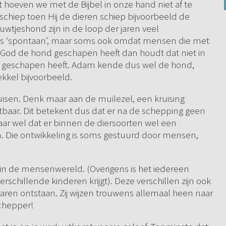
 hoeven we met de Bijbel in onze hand niet af te
chiep toen Hij de dieren schiep bijvoorbeeld de
wtjeshond zijn in de loop der jaren veel
ms ‘spontaan’, maar soms ook omdat mensen die met
at God de hond geschapen heeft dan houdt dat niet in
n geschapen heeft. Adam kende dus wel de hond,
ekkel bijvoorbeeld.
ruisen. Denk maar aan de muilezel, een kruising
tbaar. Dit betekent dus dat er na de schepping geen
ar wel dat er binnen de diersoorten wel een
n. Die ontwikkeling is soms gestuurd door mensen,
 in de mensenwereld. (Overigens is het iedereen
rschillende kinderen krijgt). Deze verschillen zijn ook
jaren ontstaan. Zij wijzen trouwens allemaal heen naar
Schepper!