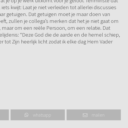
at je op je werk uitkomt voor je geloof. Tenminste dat
iets kwijt: Laat je niet verleiden tot allerlei discussies
maar getuigen. Dat getuigen moet je maar doen van
eft, zullen je collega’s merken dat het je niet gaat om
, maar om een reële Persoon, om een relatie. Dat
 belijdenis: “Deze God die de aarde en de hemel schiep,
er tot Zijn heerlijk licht zodat ik elke dag Hem Vader
whatsapp
mailen