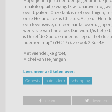
Hopelijk ben je zo een beetje geholpen. Fijn d
maak ik op uit je vraag. Ik wil daarover nog wel 
over bijzaken. Onze taak is niet overtuigen, 
onze Heiland Jezus Christus. Als je uit Hem le
een levensvisie, om een aantal overtuigingen
wens ik je van harte toe. Dan wordt/is het je
is Dezelfde God die mij eens riep uit het duist
noemen mag” (YFC 177). Zie ook 2 Kor 4:6.
Met vriendelijke groet,
Michel van Heijningen
Lees meer artikelen over:
Genesis
huidskleur
schepping
delen
tweeten