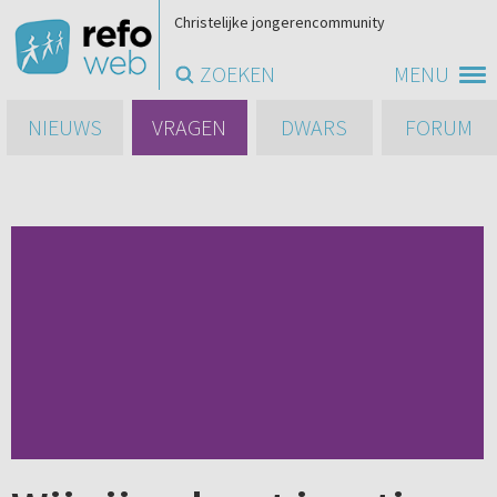
Christelijke jongerencommunity
ZOEKEN
MENU
NIEUWS
VRAGEN
DWARS
FORUM