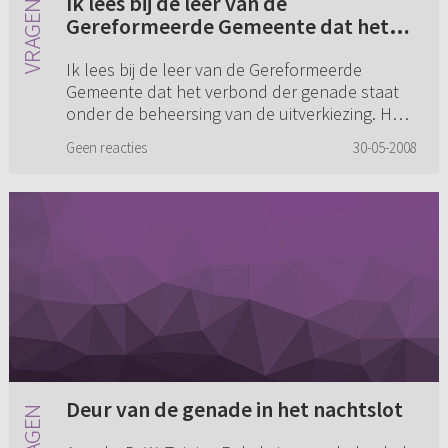
Ik lees bij de leer van de
Gereformeerde Gemeente dat het
verbond der genade staat onder de
Ik lees bij de leer van de Gereformeerde
beheersing van de uitverkiezing. Hoe
Gemeente dat het verbond der genade staat
wordt dit uitgewerkt in de
onder de beheersing van de uitverkiezing. Hoe
prediking? (...)
wordt dit uitgewerkt in de prediking? Oftewel,
Geen reacties
30-05-2008
kunt u dit concreet voor...
Deur van de genade in het nachtslot