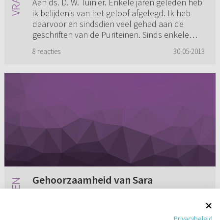
Aan ds. D. W. Tuinier. Enkele jaren geleden heb
ik belijdenis van het geloof afgelegd. Ik heb
daarvoor en sindsdien veel gehad aan de
geschriften van de Puriteinen. Sinds enkele
maanden heb ik last va...
8 reacties
30-05-2013
Gehoorzaamheid van Sara
Aan ds. G. Kater uit Rouveen. Ik heb van
iemand cd's gekregen met uw preken over de
Privacybeleid