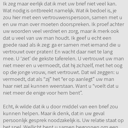
Ik zeg maar eerlijk dat ik met uw brief niet veel kan.
Wat nodig is ontbreekt namelijk. Wat ik bedoel is, je
zou hier met een vertrouwenspersoon, samen met u
en uw man over moeten doorspreken. Ik proef achter
uw woorden veel verdriet en zorg, maar ik merk ook
dat u veel van uw man houdt. Ik geef u echt een
goede raad als ik zeg: ga er samen met iemand die u
vertrouwt over praten! En wacht daar niet te lang
mee. U ‘ziet’ de gekste taferelen. U vertrouwt uw man
niet meer en u vermoedt, dat hij zichzelf, met het oog
op die jonge vrouw, niet vertrouwt. Dat wil zeggen: u
vermoedt, dat als “zij” het “er op aanlegt” uw man
haar niet zal kunnen weerstaan. Want u “voelt dat u
niet meer de enige voor hem bent”.
Echt, ik wilde dat ik u door middel van een brief zou
kunnen helpen. Maar ik denk, dat in uw geval
persoonlijk gesprek noodzakelijk is. Uw relatie staat op
het spel. Wellicht bent u samen begonnen om een