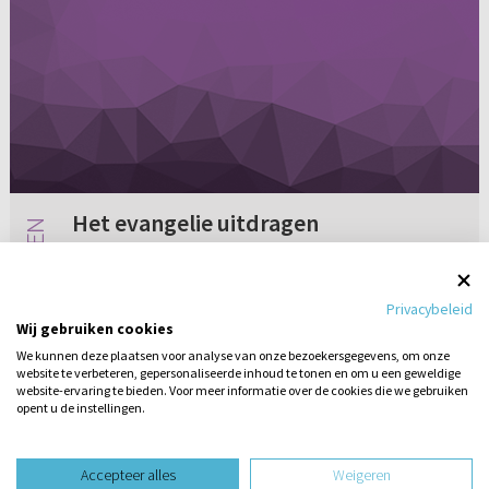
Het evangelie uitdragen
Het is ongeveer twee weken geleden dat God
mij heeft laten zien dat er oorlog wordt
Privacybeleid
gevoerd tussen de geesten in de lucht. Dat
Wij gebruiken cookies
was een heel enge gebeurtenis, maar het laat
We kunnen deze plaatsen voor analyse van onze bezoekersgegevens, om onze
mij zien dat de komst van on...
website te verbeteren, gepersonaliseerde inhoud te tonen en om u een geweldige
1 reactie
05-04-2011
website-ervaring te bieden. Voor meer informatie over de cookies die we gebruiken
opent u de instellingen.
Stel hier
een vraag
design website door
Accepteer alles
Weigeren