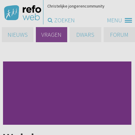
Christelijke jongerencommunity
ZOEKEN
MENU
NIEUWS
VRAGEN
DWARS
FORUM