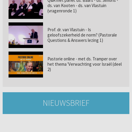
Q&A met panel: ds. Baars - ds. Simons -
ds. van Kooten - ds. van Vlastuin
(vragenronde 1)
Prof. dr. van Vlastuin - Is
geloofszekerheid de norm? (Pastorale
Questions & Answers lezing 1)
Pastorie online - met ds. Tramper over
het thema 'Verwachting voor Israël (deel
2)
NIEUWSBRIEF