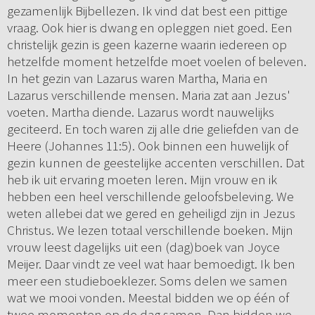
gezamenlijk Bijbellezen. Ik vind dat best een pittige
vraag. Ook hier is dwang en opleggen niet goed. Een
christelijk gezin is geen kazerne waarin iedereen op
hetzelfde moment hetzelfde moet voelen of beleven.
In het gezin van Lazarus waren Martha, Maria en
Lazarus verschillende mensen. Maria zat aan Jezus'
voeten. Martha diende. Lazarus wordt nauwelijks
geciteerd. En toch waren zij alle drie geliefden van de
Heere (Johannes 11:5). Ook binnen een huwelijk of
gezin kunnen de geestelijke accenten verschillen. Dat
heb ik uit ervaring moeten leren. Mijn vrouw en ik
hebben een heel verschillende geloofsbeleving. We
weten allebei dat we gered en geheiligd zijn in Jezus
Christus. We lezen totaal verschillende boeken. Mijn
vrouw leest dagelijks uit een (dag)boek van Joyce
Meijer. Daar vindt ze veel wat haar bemoedigt. Ik ben
meer een studieboeklezer. Soms delen we samen
wat we mooi vonden. Meestal bidden we op één of
twee momenten op de dag samen. Dan bidden we