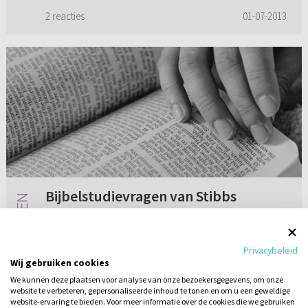
visie?
2 reacties
01-07-2013
Bijbelstudievragen van Stibbs
Wij gebruiken met name de Statenvertaling
thuis en soms de HSV, maar andere vertalingen
Privacybeleid
gebruiken we liever niet. Zijn de studievragen
Wij gebruiken cookies
bij de Bijbel van M. Stibbs goed te gebruiken?
We kunnen deze plaatsen voor analyse van onze bezoekersgegevens, om onze
Of is dit een te v...
website te verbeteren, gepersonaliseerde inhoud te tonen en om u een geweldige
Geen reacties
01-07-2025
website-ervaring te bieden. Voor meer informatie over de cookies die we gebruiken