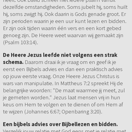
dezelfde omstandigheden. Soms jubelt hij, soms huilt
hij, soms zwijgt hij. Ook daarin is Gods genade groot. Er
zijn perioden waarin je een uur kunt lezen en bidden.
Er zijn ook tijden waarin één vers en een kort gebed
genoeg zijn. De Heere weet waarvan wij gemaakt zijn
(Psalm 103:14).
De Heere Jezus leefde niet volgens een strak
schema.
Daarom draai ik je vraag om en geef ik je
eerst een Bijbels advies en dan een praktisch advies
op jouw eerste vraag. Onze Heere Jezus Christus is
wars van manipulatie. In Mattheus 7:2 spreekt Hij de
belangrijke woorden: "De maat waarmee jij meet, zul
je gemeten worden." Jezus laat mensen vrij in hun
keus om Hem te volgen en te dienen of om Hem af
te wijzen (Johannes 6:67; Openbaring 3:20).
Een bijbels advies over Bijbellezen en bidden.
Vergelijk jouw relatie met God eens met je relatie met