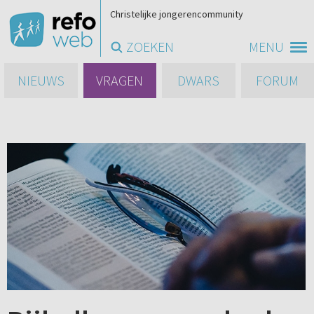
Christelijke jongerencommunity
ZOEKEN
MENU
NIEUWS
VRAGEN
DWARS
FORUM