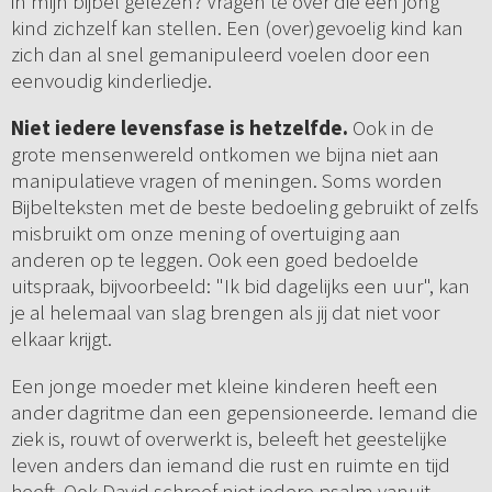
in mijn bijbel gelezen? Vragen te over die een jong
kind zichzelf kan stellen. Een (over)gevoelig kind kan
zich dan al snel gemanipuleerd voelen door een
eenvoudig kinderliedje.
Niet iedere levensfase is hetzelfde.
Ook in de
grote mensenwereld ontkomen we bijna niet aan
manipulatieve vragen of meningen. Soms worden
Bijbelteksten met de beste bedoeling gebruikt of zelfs
misbruikt om onze mening of overtuiging aan
anderen op te leggen. Ook een goed bedoelde
uitspraak, bijvoorbeeld: "Ik bid dagelijks een uur", kan
je al helemaal van slag brengen als jij dat niet voor
elkaar krijgt.
Een jonge moeder met kleine kinderen heeft een
ander dagritme dan een gepensioneerde. Iemand die
ziek is, rouwt of overwerkt is, beleeft het geestelijke
leven anders dan iemand die rust en ruimte en tijd
heeft. Ook David schreef niet iedere psalm vanuit