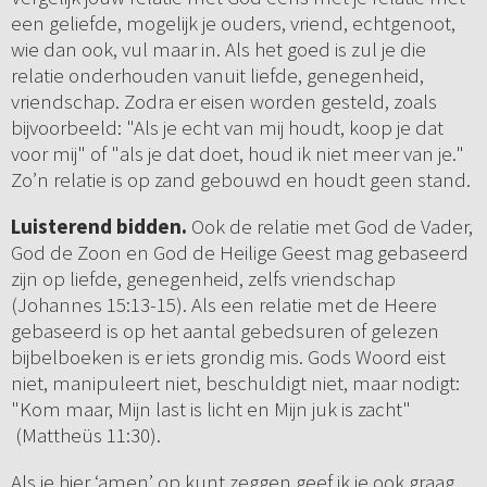
een geliefde, mogelijk je ouders, vriend, echtgenoot,
wie dan ook, vul maar in. Als het goed is zul je die
relatie onderhouden vanuit liefde, genegenheid,
vriendschap. Zodra er eisen worden gesteld, zoals
bijvoorbeeld: "Als je echt van mij houdt, koop je dat
voor mij" of "als je dat doet, houd ik niet meer van je."
Zo’n relatie is op zand gebouwd en houdt geen stand.
Luisterend bidden.
Ook de relatie met God de Vader,
God de Zoon en God de Heilige Geest mag gebaseerd
zijn op liefde, genegenheid, zelfs vriendschap
(Johannes 15:13-15). Als een relatie met de Heere
gebaseerd is op het aantal gebedsuren of gelezen
bijbelboeken is er iets grondig mis. Gods Woord eist
niet, manipuleert niet, beschuldigt niet, maar nodigt:
"Kom maar, Mijn last is licht en Mijn juk is zacht"
(Mattheüs 11:30).
Als je hier ‘amen’ op kunt zeggen geef ik je ook graag