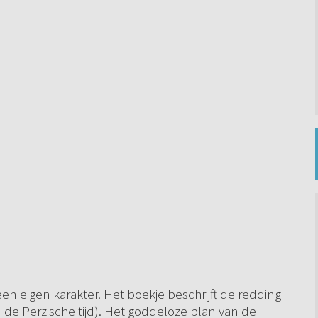
een eigen karakter. Het boekje beschrijft de redding
in de Perzische tijd). Het goddeloze plan van de