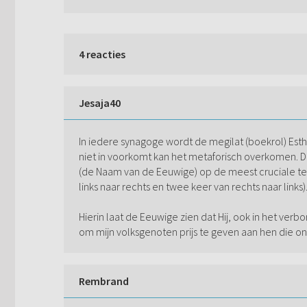
4 reacties
Jesaja40
In iedere synagoge wordt de megilat (boekrol) Es
niet in voorkomt kan het metaforisch overkomen. De 
(de Naam van de Eeuwige) op de meest cruciale te
links naar rechts en twee keer van rechts naar links)
Hierin laat de Eeuwige zien dat Hij, ook in het verb
om mijn volksgenoten prijs te geven aan hen die ons
Rembrand