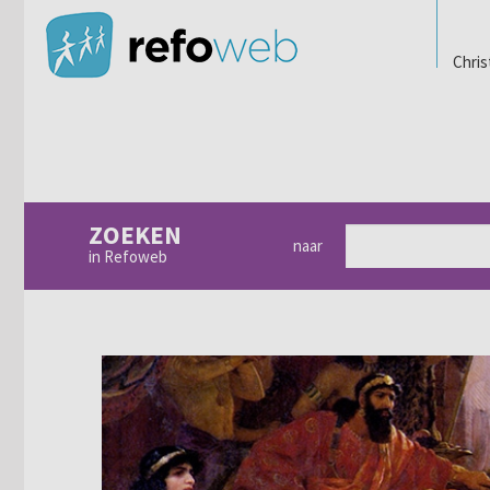
Chris
ZOEKEN
naar
in Refoweb