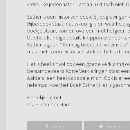
vreselijke jodenhater Haman lukt toch niet. 
Esther is een historisch boek. Bij opgravinge
Bijbelboek staat, nauwkeurig is en waarheid
boekje staan, komen overeen met hetgeen beken
Oudheidkundige details kloppen eveneens. Het
Esther is geen “ kunstig bedachte verzinsels” 
maar het is een historisch stuk en het is (te
Het is heel zinvol ook een goede verklaring o
befaamde reeks Korte Verklaringen staat een a
Aalders, een heel capabele man. Ook is er een
helemaal voer het boek Esther. Het is geschr
Hartelijke groet,
Ds. H. van der Ham
delen
tweeten