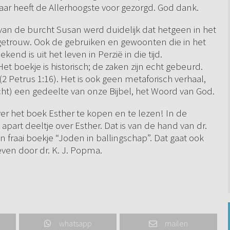
Daar heeft de Allerhoogste voor gezorgd. God dank.
n van de burcht Susan werd duidelijk dat hetgeen in het
sgetrouw. Ook de gebruiken en gewoonten die in het
d is uit het leven in Perzië in die tijd.
 boekje is historisch; de zaken zijn echt gebeurd.
(2 Petrus 1:16). Het is ook geen metaforisch verhaal,
recht) een gedeelte van onze Bijbel, het Woord van God.
ver het boek Esther te kopen en te lezen! In de
part deeltje over Esther. Dat is van de hand van dr.
 fraai boekje “Joden in ballingschap”. Dat gaat ook
even door dr. K. J. Popma.
whatsapp
mailen