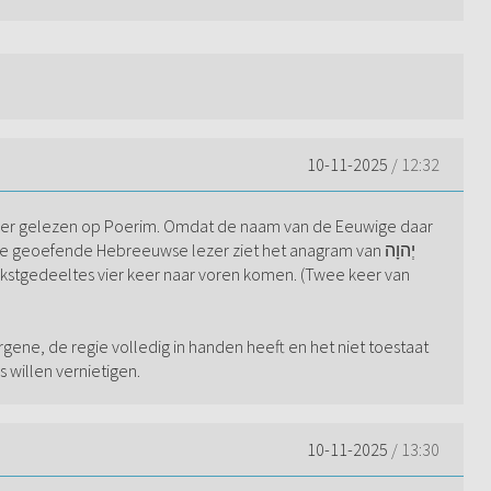
10-11-2025
/ 12:32
ther gelezen op Poerim. Omdat de naam van de Eeuwige daar
geoefende Hebreeuwse lezer ziet het anagram van יְהוָה
kstgedeeltes vier keer naar voren komen. (Twee keer van
.
orgene, de regie volledig in handen heeft en het niet toestaat
 willen vernietigen.
10-11-2025
/ 13:30