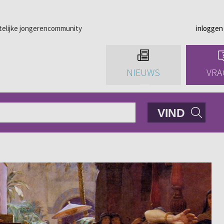
telijke jongerencommunity
inloggen
NIEUWS
VRA
VIND