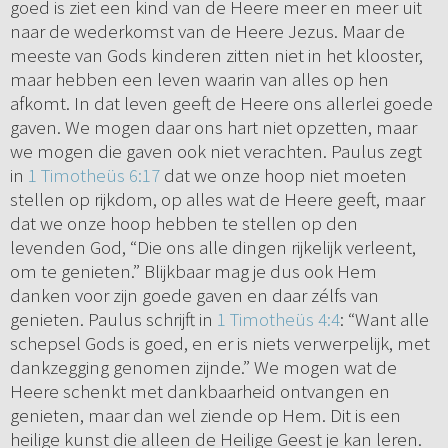
goed is ziet een kind van de Heere meer en meer uit
naar de wederkomst van de Heere Jezus. Maar de
meeste van Gods kinderen zitten niet in het klooster,
maar hebben een leven waarin van alles op hen
afkomt. In dat leven geeft de Heere ons allerlei goede
gaven. We mogen daar ons hart niet opzetten, maar
we mogen die gaven ook niet verachten. Paulus zegt
in
1 Timotheüs 6:17
dat we onze hoop niet moeten
stellen op rijkdom, op alles wat de Heere geeft, maar
dat we onze hoop hebben te stellen op den
levenden God, “Die ons alle dingen rijkelijk verleent,
om te genieten.” Blijkbaar mag je dus ook Hem
danken voor zijn goede gaven en daar zélfs van
genieten. Paulus schrijft in
1 Timotheüs 4:4
: “Want alle
schepsel Gods is goed, en er is niets verwerpelijk, met
dankzegging genomen zijnde.” We mogen wat de
Heere schenkt met dankbaarheid ontvangen en
genieten, maar dan wel ziende op Hem. Dit is een
heilige kunst die alleen de Heilige Geest je kan leren.