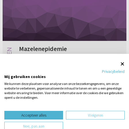
Mazelenepidemie
Sinds kort heerst een mazelenepidemie in de
Biblebelt. In de omgeving waar ik woon komen
Privacybeleid
nog geen mazelen voor maar ik denk dat dat
Wij gebruiken cookies
niet lang meer zal duren, omdat hier ook veel
We kunnen deze plaatsen voor analyse van onze bezoekersgegevens, om onze
reformatorische mensen...
website te verbeteren, gepersonaliseerde inhoud te tonen en om u een geweldige
Geen reacties
09-07-2013
website-ervaring te bieden. Voor meer informatie over de cookies die we gebruiken
opent u de instellingen.
Stel hier
een vraag
design website door
Accepteer alles
Weigeren
website-ontwikkeling door
Nee, pas aan