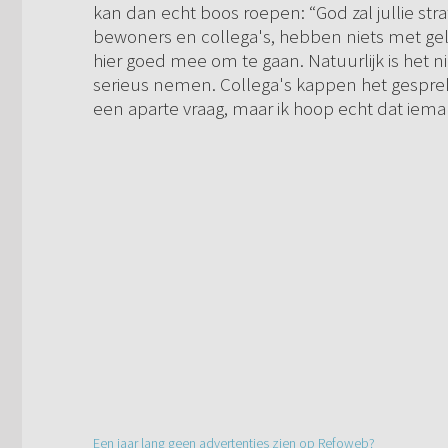
kan dan echt boos roepen: “God zal jullie str
bewoners en collega's, hebben niets met gel
hier goed mee om te gaan. Natuurlijk is het n
serieus nemen. Collega's kappen het gesprek a
een aparte vraag, maar ik hoop echt dat ieman
Een jaar lang geen advertenties zien op Refoweb?