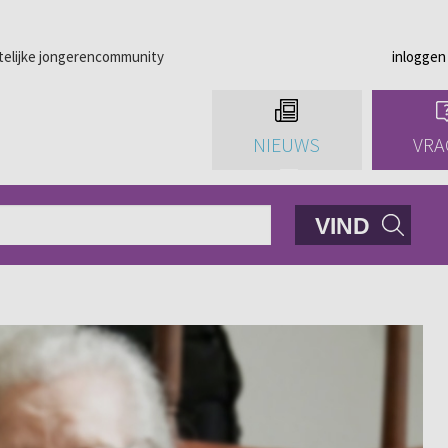
telijke jongerencommunity
inloggen
NIEUWS
VRA
VIND