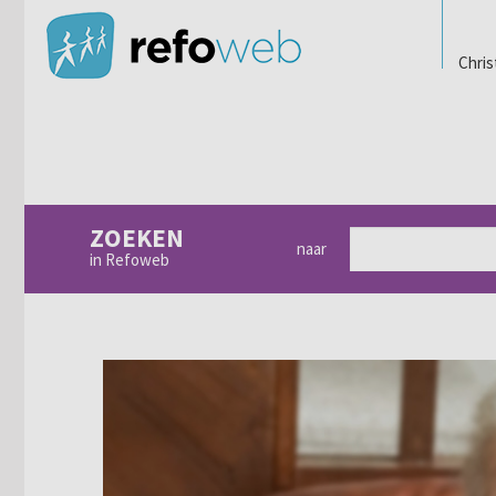
Chris
ZOEKEN
naar
in Refoweb