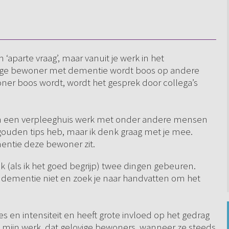
n ‘aparte vraag’, maar vanuit je werk in het
ovige bewoner met dementie wordt boos op andere
r boos wordt, wordt het gesprek door collega’s
r in een verpleeghuis werk met onder andere mensen
 gouden tips heb, maar ik denk graag met je mee.
ementie deze bewoner zit.
ik (als ik het goed begrijp) twee dingen gebeuren.
 dementie niet en zoek je naar handvatten om het
s en intensiteit en heeft grote invloed op het gedrag
in mijn werk, dat gelovige bewoners, wanneer ze steeds