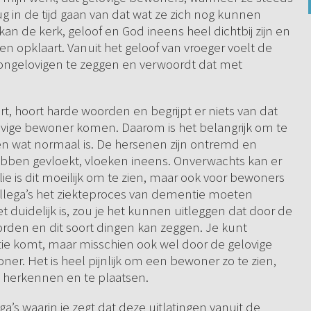
ug in de tijd gaan van dat wat ze zich nog kunnen
an de kerk, geloof en God ineens heel dichtbij zijn en
n opklaart. Vanuit het geloof van vroeger voelt de
ongelovigen te zeggen en verwoordt dat met
t, hoort harde woorden en begrijpt er niets van dat
ovige bewoner komen. Daarom is het belangrijk om te
 wat normaal is. De hersenen zijn ontremd en
bben gevloekt, vloeken ineens. Onverwachts kan er
ilie is dit moeilijk om te zien, maar ook voor bewoners
collega’s het ziekteproces van dementie moeten
duidelijk is, zou je het kunnen uitleggen dat door de
den en dit soort dingen kan zeggen. Je kunt
tie komt, maar misschien ook wel door de gelovige
er. Het is heel pijnlijk om een bewoner zo te zien,
en herkennen en te plaatsen.
’s waarin je zegt dat deze uitlatingen vanuit de