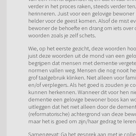
verder in het proces raken, steeds verder ter
herinneren. Juist voor een gelovige bewoner k
helder voor de geest komen. Alsof de mist eve
bewoner de behoefte en drang om iets over 
woorden zoals je zelf schets.
Wie, op het eerste gezicht, deze woorden hoor
juist deze woorden uit de mond van een gel
begrijpen dat mensen met dementie vergeten
normen vallen weg. Mensen die nog nooit he
grof taalgebruik klinken. Niet alleen voor fam
en/of verplegers. Als het goed is zouden je 
kunnen herkennen. Wanneer dit voor hen niet 
dementie een gelovige bewoner boos kan wor
uitleggen dat het niet alleen door de demen
(reformatorische) achtergrond van deze bewon
maar het is goed om zijn/haar gedrag te ler
Samengevat: Ga het gesprek aan met je collega