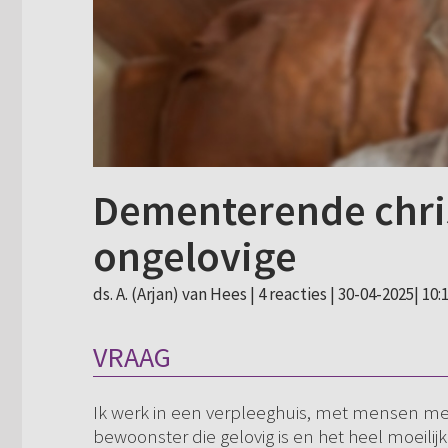
Dementerende chri
ongelovige
ds. A. (Arjan) van Hees |
4 reacties
| 30-04-2025| 10:
VRAAG
Ik werk in een verpleeghuis, met mensen me
bewoonster die gelovig is en het heel moeilij