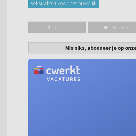
seksualiteit voor het huwelijk
delen
tweeten
Mis niks, abonneer je op onz