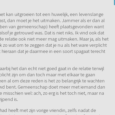
het kan uitgroeien tot een huwelijk, een levenslange
ar past, dan moet je het uitmaken. Jammer als er dan al
hebben van gemeenschap) heeft plaatsgevonden want
sof je getrouwd was. Dat is niet niks. Ik vind ook dat
 de relatie ook niet meer mag uitmaken. Maar ja, als het
ok zo wat om te zeggen dat je nu als het ware verplicht
 hieraan dat je daarmee in een soort spagaat terecht
rbij het dan echt niet goed gaat in de relatie terwijl
licht zijn om dan toch maar met elkaar te gaan
een al om deze reden is het zo belangrijk te wachten
ouwd bent. Gemeenschap doet meer met iemand dan
e misschien wel: ach, zo erg is het toch niet, maar na
ijpend is.
gehad heeft met zijn vorige vriendin, zelfs nadat de