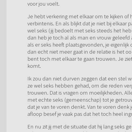
voor jou voelt.
Je hebt verkering met elkaar om te kijken of 
verbintenis. En als blijkt dat je niet bij elka
wel seks (jij bedoelt met seks steeds het 
dan heb je toch al als man en vrouw geleefd al
als er seks heeft plaatsgevonden, je eigenlijk
dan echt niet meer gaat in de relatie is het o
bent toch met elkaar te gaan trouwen. Je ziet
komt.
Ik zou dan niet durven zeggen dat een stel waa
ze wel seks hebben gehad, om die reden verp
trouwen. Dat is vragen om moeilijkheden. All
met echte seks (gemeenschap) tot je getr
dat je van te voren denkt. Van te voren denk j
afloop besef je vaak pas dat het toch heel ingr
En nu zit jij met de situatie dat hij lang seks 