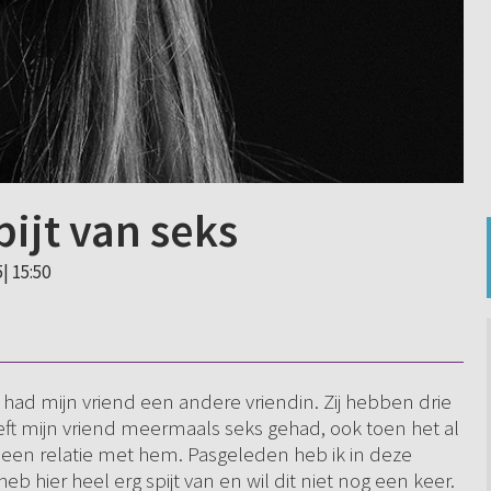
pijt van seks
| 15:50
j had mijn vriend een andere vriendin. Zij hebben drie
heeft mijn vriend meermaals seks gehad, ook toen het al
k een relatie met hem. Pasgeleden heb ik in deze
b hier heel erg spijt van en wil dit niet nog een keer.