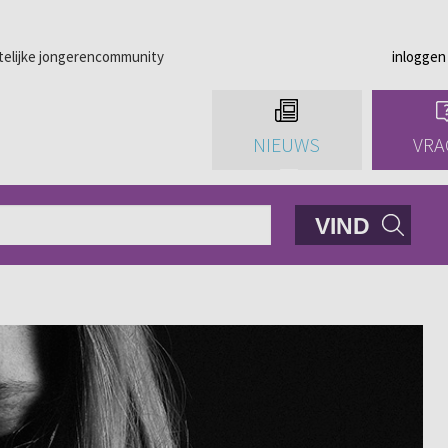
telijke jongerencommunity
inloggen
NIEUWS
VRA
VIND