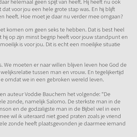
j daar helemaal geen spijt van heeft. Hij heeft nu ook
 dat voor jou een hele grote stap was. En hij blijft
gen heeft. Hoe moet je daar nu verder mee omgaan?
moet komen om geen seks te hebben. Dat is best heel
hij op zijn minst begrip heeft voor jouw standpunt en
moeilijk is voor jou. Dit is echt een moeilijke situatie
n is. We moeten er naar willen blijven leven hoe God de
welijksrelatie tussen man en vrouw. En tegelijkertijd
e omdat we in een gebroken wereld leven.
t en auteur Voddie Bauchem het volgende: “De
suele zonde, namelijk Salomo. De sterkste man in de
mson en de godzaligste man in de Bijbel viel in een
ee wil ik uiteraard niet goed praten zoals je vriend
ksuele zonde heeft plaatsgevonden je daarmee iemand