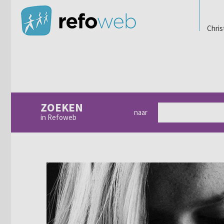
Chris
ZOEKEN
naar
in Refoweb