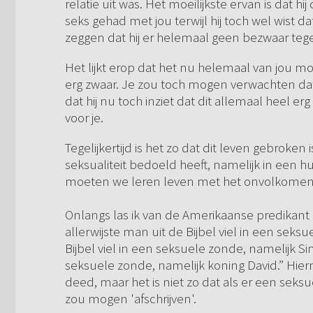
relatie uit was. Het moeilijkste ervan is dat hi
seks gehad met jou terwijl hij toch wel wist dat
zeggen dat hij er helemaal geen bezwaar te
Het lijkt erop dat het nu helemaal van jou 
erg zwaar. Je zou toch mogen verwachten dat 
dat hij nu toch inziet dat dit allemaal heel erg 
voor je.
Tegelijkertijd is het zo dat dit leven gebroke
seksualiteit bedoeld heeft, namelijk in een hu
moeten we leren leven met het onvolkomen
Onlangs las ik van de Amerikaanse predikan
allerwijste man uit de Bijbel viel in een sek
Bijbel viel in een seksuele zonde, namelijk Si
seksuele zonde, namelijk koning David.” Hierm
deed, maar het is niet zo dat als er een se
zou mogen 'afschrijven'.