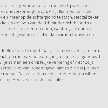
oit zijn enige vrouw zult zijn met wie hij seks heeft
et onoverkomelijk te zijn. Als jullie meer en meer
r en meer op de achtergrond te staan. Het zal zeker
 kan in de loop van de tijd minder zichtbaar zijn als
ook steeds minder pijn doen, want hij gaat dan jou
er het geval zijn als jullie dan samen trouwen en
ls de Bijbel dat bedoelt. Dat zal dan best veel van hem
wachten met seksuele omgang tot jullie zijn getrouwd
 Wil je samen een christelijke verkering of niet? Zo ja,
etten. Het kan in ieder geval niet zo zijn dat jij alleen
le moraal. Dat zul je dan echt samen moeten willen
aan. Heel veel sterkte in dit alles.