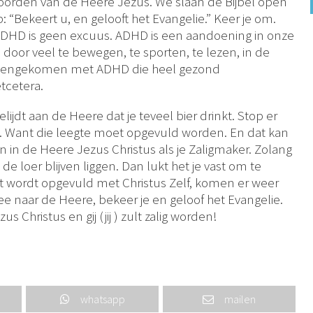
 woorden van de Heere Jezus. We slaan de Bijbel open
: “Bekeert u, en gelooft het Evangelie.” Keer je om.
DHD is geen excuus. ADHD is een aandoening in onze
door veel te bewegen, te sporten, te lezen, in de
 tegengekomen met ADHD die heel gezond
etcetera.
lijdt aan de Heere dat je teveel bier drinkt. Stop er
ft. Want die leegte moet opgevuld worden. En dat kan
 in de Heere Jezus Christus als je Zaligmaker. Zolang
 de loer blijven liggen. Dan lukt het je vast om te
et wordt opgevuld met Christus Zelf, komen er weer
ee naar de Heere, bekeer je en geloof het Evangelie.
s Christus en gij (jij ) zult zalig worden!
whatsapp
mailen