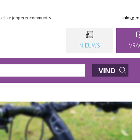
telijke jongerencommunity
inloggen
NIEUWS
VRA
VIND