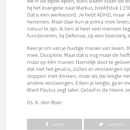
we in de Bijbel kijken, want daarin staan de
bij het evangelie naar Markus, hoofdstuk 1:15b
Dat is een werkwoord. Je hebt ADHD, maar A
hersenen. Maar daar kun je prima mee leven, 
natuur te zijn. Ik ben al heel veel mensen
functioneren, bij Defensie, op een boerderij, 
Keer je om van je huidige manier van leven. Be
mee. Discipline. Maar dat is nog maar de hel
maar op één manier. Namelijk door te geloven
dat niet het geval is, zullen er verslavingen op
stoppen met drinken, maar als die leegte ni
andere verslavingen. Erken je leegte, ga er m
Want Paulus zegt later: Geloof in de Heere Jezu
Ds. K. den Boer
delen
tweeten