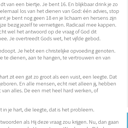
t van een biertje. Je bent 16. En blijkbaar drink je zo
 Helemaal los van het dienen van God: één advies, stop
ant je bent nog geen 18 en je lichaam en hersens zijn
jze bezig jezelf te vernietigen. Radicaal mee kappen.
écht wel het antwoord op de vraag of God dit
ee. Je overtreedt Gods wet, het vijfde gebod.
doopt. Je hebt een christelijke opvoeding genoten.
te dienen, aan te hangen, te vertrouwen en van
art zit een gat zo groot als een vuist, een leegte. Dat
boren. En alle mensen, echt niet alleen jij, hebben
t van alles. De een met heel hard werken, of
in je hart, die leegte, dat is het probleem.
twoorden als Hij deze vraag zou krijgen. Nu, dan gaan