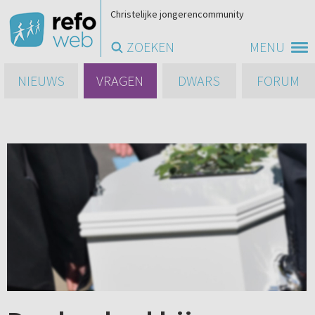
Christelijke jongerencommunity
ZOEKEN
MENU
NIEUWS
VRAGEN
DWARS
FORUM