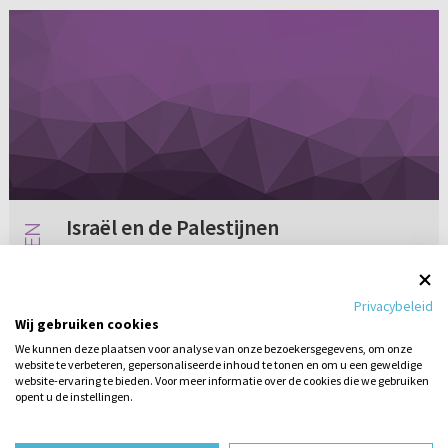
Israël en de Palestijnen
Als ik de Bijbel lees, dan geloof ik dat er nog
beloften zijn voor het volk Israël. Israël zal zich
Privacybeleid
uiteindelijk tot Christus bekeren en de joden
Wij gebruiken cookies
zullen terugkeren naar het eigen land. Op dit
We kunnen deze plaatsen voor analyse van onze bezoekersgegevens, om onze
moment i...
website te verbeteren, gepersonaliseerde inhoud te tonen en om u een geweldige
7 reacties
28-11-2012
website-ervaring te bieden. Voor meer informatie over de cookies die we gebruiken
opent u de instellingen.
Stel hier