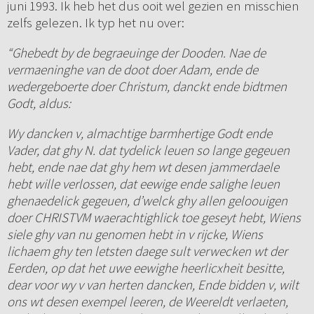
juni 1993. Ik heb het dus ooit wel gezien en misschien
zelfs gelezen. Ik typ het nu over:
“Ghebedt by de begraeuinge der Dooden. Nae de
vermaeninghe van de doot doer Adam, ende de
wedergeboerte doer Christum, danckt ende bidtmen
Godt, aldus:
Wy dancken v, almachtige barmhertige Godt ende
Vader, dat ghy N. dat tydelick leuen so lange gegeuen
hebt, ende nae dat ghy hem wt desen jammerdaele
hebt wille verlossen, dat eewige ende salighe leuen
ghenaedelick gegeuen, d’welck ghy allen geloouigen
doer CHRISTVM waerachtighlick toe geseyt hebt, Wiens
siele ghy van nu genomen hebt in v rijcke, Wiens
lichaem ghy ten letsten daege sult verwecken wt der
Eerden, op dat het uwe eewighe heerlicxheit besitte,
dear voor wy v van herten dancken, Ende bidden v, wilt
ons wt desen exempel leeren, de Weereldt verlaeten,