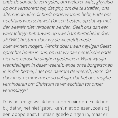
ende de sonde te vermyden, om welcxer wille, ghy also
op ons vertoorent sijt, dat ghy, om die te straffen, ons
allerhande allendicheidt onderworpen hebt, Ende ons
nochtans waerschuwet t’onsen besten, op dat wy met
der weerelt niet verdoemt werden. Geeft ons dan een
waerachtigh betrauwen op uwe barmherticheidt doer
JESVM Christum, daer wy de weereldt mede
ouerwinnen mogen. Werckt doer uwen heyligen Geest
oprechte boete in ons, op dat wy nae hemelsche ende
niet nae eerdsche dinghen gedencxen, Want wy sijn
vremdelingen in deser weerelt, ende onse borgerschap
in is den hemel, Laet ons daerom de weerelt, noch dat
daer in is, nemmermeer so lief sijn, dat het ons moghe
verhinderen om Christum te verwachten tot onser
verlossinge.”
Dit is het enige wat ik heb kunnen vinden. En ik ben
blij dat wij het niet ‘gebruiken’, niet oplezen, zoals bij
een doopdienst. Er staan goede dingen in, maar er