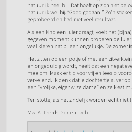
natuurlijk heel blij. Dat hoeft op zich niet 
natuurlijk wel bij. “Goed gedaan!” Zo’n sticke
geprobeerd en had niet veel resultaat.
Als een kind een luier draagt, voelt het (bijn
gegeven moment kunnen proberen de luier uit
veel kleren nat bij een ongelukje. De zomer i
Het zitten op een potje of met een zitverklei
en ongeduldig wordt, heeft dat een negatieve
mee om. Maak er tijd voor vrij en lees bijvoorb
vervelend. Ik denk dat je dochtertje al ver op 
een “vrolijke, eigenwijze dame” en ze kiest mi
Ten slotte, als het zindelijk worden echt niet
Mw. A. Teerds-Gertenbach