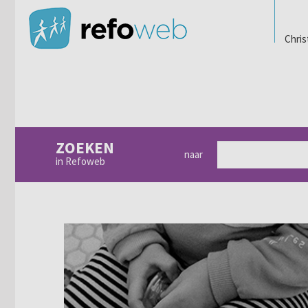
Chris
ZOEKEN
naar
in Refoweb