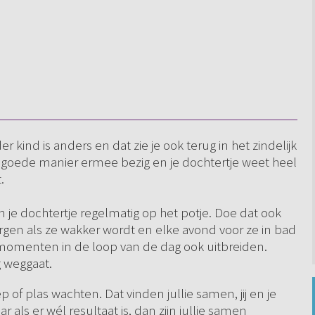
r kind is anders en dat zie je ook terug in het zindelijk
en goede manier ermee bezig en je dochtertje weet heel
.
tten je dochtertje regelmatig op het potje. Doe dat ook
en als ze wakker wordt en elke avond voor ze in bad
te momenten in de loop van de dag ook uitbreiden.
g weggaat.
p of plas wachten. Dat vinden jullie samen, jij en je
 als er wél resultaat is, dan zijn jullie samen