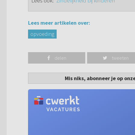
Lees ook: '
Zindelijkheid bij kinderen
'
Lees meer artikelen over:
opvoeding
delen
tweeten
Mis niks, abonneer je op onz