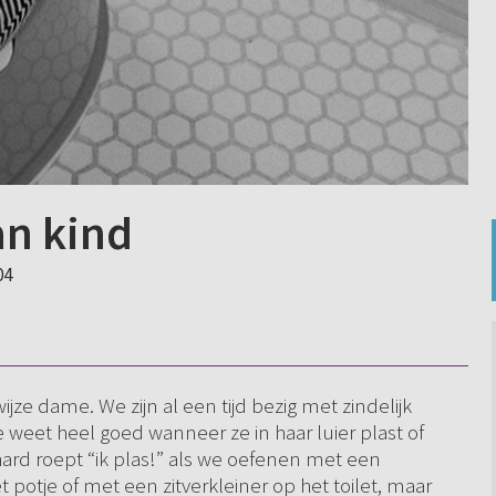
an kind
04
wijze dame. We zijn al een tijd bezig met zindelijk
 weet heel goed wanneer ze in haar luier plast of
hard roept “ik plas!” als we oefenen met een
potje of met een zitverkleiner op het toilet, maar