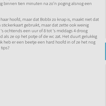
atig binnen tien minuten na zo’n poging alsnog een
 haar hoofd, maar dat Bobbi zo knap is, maakt niet dat
stickerkaart gebruikt, maar dat zette ook weinig
 ‘s ochtends een uur of 8 tot ‘s middags 4 droog
 als ze op het potje of de wc zat. Het duurt gelukkig
k heb er een beetje een hard hoofd in of ze het nog
 tips?