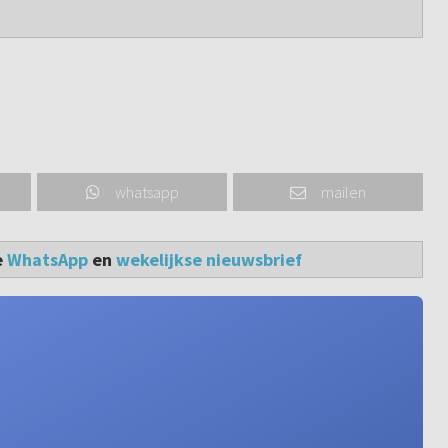
whatsapp
mailen
e
WhatsApp
en
wekelijkse nieuwsbrief