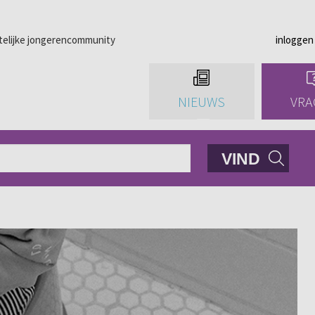
telijke jongerencommunity
inloggen
NIEUWS
VRA
VIND