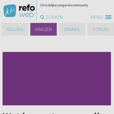
Christelijke jongerencommunity
ZOEKEN
MENU
NIEUWS
VRAGEN
DWARS
FORUM