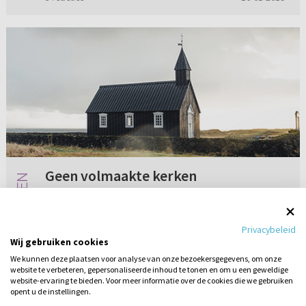
Geen volmaakte kerken
Beste ds. C. Harinck. In mijn omgeving heerst
er veel kritiek op de prediking in de
Privacybeleid
Gereformeerde Gemeenten. Ik weet dat het
Wij gebruiken cookies
geen volmaakte kerk is. Ik kan me ook erg
We kunnen deze plaatsen voor analyse van onze bezoekersgegevens, om onze
goed vinden in de kanttekeningen ...
website te verbeteren, gepersonaliseerde inhoud te tonen en om u een geweldige
Geen reacties
16-01-2020
website-ervaring te bieden. Voor meer informatie over de cookies die we gebruiken
opent u de instellingen.