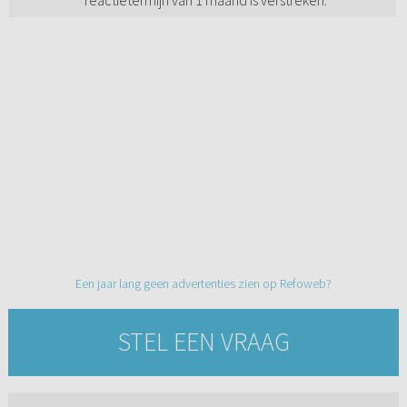
reactietermijn van 1 maand is verstreken.
Een jaar lang geen advertenties zien op Refoweb?
STEL EEN VRAAG