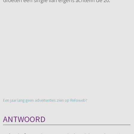
Groeten een single van ergens achterin de 20.
Een jaar lang geen advertenties zien op Refoweb?
ANTWOORD