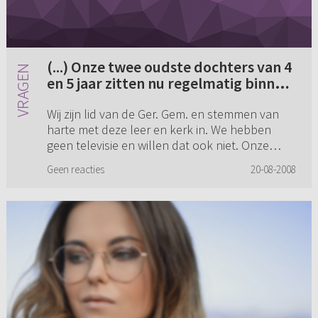
(...) Onze twee oudste dochters van 4
en 5 jaar zitten nu regelmatig binnen
bij een vriendinnetje tv te kijken. Op
Wij zijn lid van de Ger. Gem. en stemmen van
zich vind ik zo een
harte met deze leer en kerk in. We hebben
kindertekenfilmpje niet slecht om
geen televisie en willen dat ook niet. Onze
naar te kijken maar ik vind het toch
twee oudste dochters van 4 en 5 jaar zitten nu
geen prettig idee (...)
Geen reacties
20-08-2008
regelmatig binnen bij ...