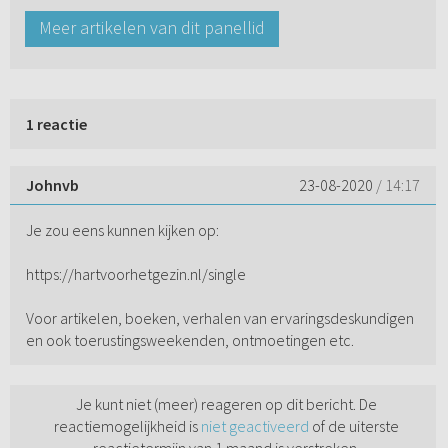
Meer artikelen van dit panellid
1 reactie
Johnvb
23-08-2020
/ 14:17
Je zou eens kunnen kijken op:
https://hartvoorhetgezin.nl/single
Voor artikelen, boeken, verhalen van ervaringsdeskundigen
en ook toerustingsweekenden, ontmoetingen etc.
Je kunt niet (meer) reageren op dit bericht. De
reactiemogelijkheid is
niet geactiveerd
of de uiterste