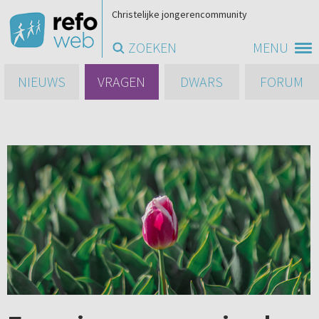
Christelijke jongerencommunity
ZOEKEN
MENU
NIEUWS
VRAGEN
DWARS
FORUM