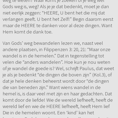
weg te weten? Waar komt je zoeken of je weg wel
Gods weg is, weg? Als je je dat bedenkt, moet je dan
niet eerlijk zeggen: “HEERE, U bent het die mij dat
verlangen geeft. U bent het Zelf!” Begin daarom eerst
maar de HEERE te danken voor al deze dingen. Want
Hem komt de dank toe.
Van Gods’ weg bewandelen lezen we, naast veel
andere plaatsen, in Filippenzen 3: 20, 21: “Maar onze
wandel is in de hemelen.” Dat in tegenstelling tot
velen die “anders wandelen”. Hoe kun je nou weten
of je wandel de goede is? Wel, schrijft Paulus, dat weet
je als je bedenkt “de dingen die boven zijn” (Kol.3), of
dat je hele denken beheerst wordt door “de dingen
die van beneden zijn.” Want wiens wandel in de
hemel is, is daar veel met zijn en haar gedachten. Dat
komt door de liefde! Wie de wereld liefheeft, heeft de
wereld lief en wie de HEERE liefheeft, heeft Hem lief
Die in de hemelen woont. Een ‘kind’ kan het