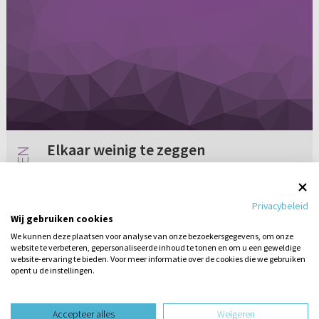
Elkaar weinig te zeggen
Sinds een paar maanden heb ik verkering met
een hele lieve jongen. Ik hou ontzettend veel
Privacybeleid
van hem, maar soms heb ik het idee dat we
Wij gebruiken cookies
elkaar weinig te zeggen hebben. Ook al weten
We kunnen deze plaatsen voor analyse van onze bezoekersgegevens, om onze
we wel alles van elkaar...
website te verbeteren, gepersonaliseerde inhoud te tonen en om u een geweldige
Geen reacties
07-08-2002
website-ervaring te bieden. Voor meer informatie over de cookies die we gebruiken
opent u de instellingen.
Stel hier
een vraag
design website door
Accepteer alles
Weigeren