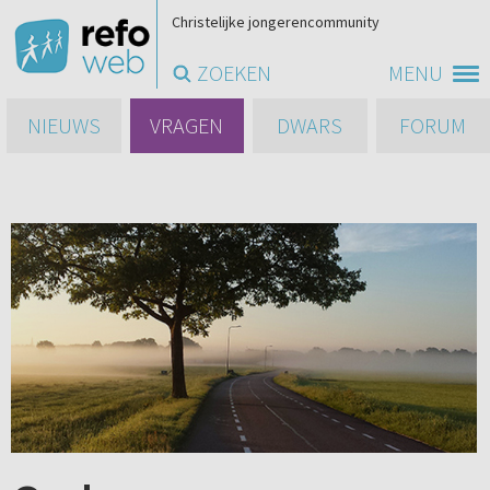
Christelijke jongerencommunity
ZOEKEN
MENU
NIEUWS
VRAGEN
DWARS
FORUM