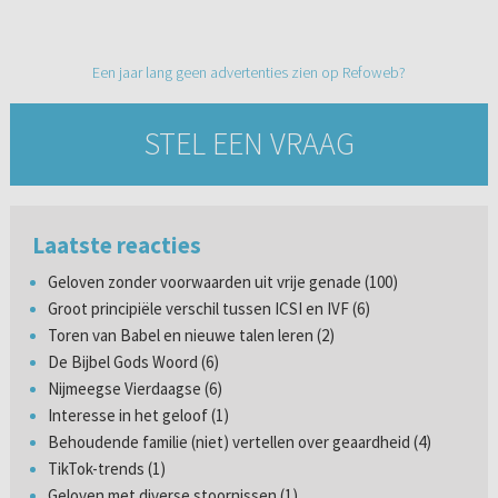
Een jaar lang geen advertenties zien op Refoweb?
STEL EEN VRAAG
Laatste reacties
Geloven zonder voorwaarden uit vrije genade (100)
Groot principiële verschil tussen ICSI en IVF (6)
Toren van Babel en nieuwe talen leren (2)
De Bijbel Gods Woord (6)
Nijmeegse Vierdaagse (6)
Interesse in het geloof (1)
Behoudende familie (niet) vertellen over geaardheid (4)
TikTok-trends (1)
Geloven met diverse stoornissen (1)