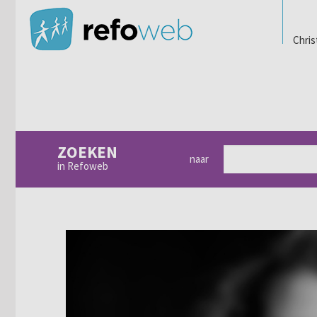
Chris
ZOEKEN
naar
in Refoweb