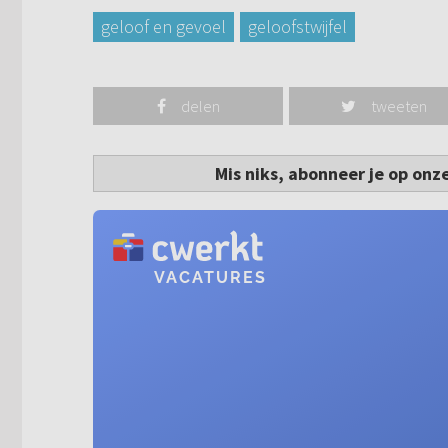
geloof en gevoel
geloofstwijfel
delen
tweeten
Mis niks, abonneer je op onz