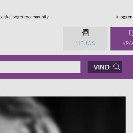
telijke jongerencommunity
inloggen
NIEUWS
VRA
VIND