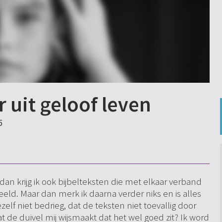
r uit geloof leven
5
dan krijg ik ook bijbelteksten die met elkaar verband
ld. Maar dan merk ik daarna verder niks en is alles
zelf niet bedrieg, dat de teksten niet toevallig door
de duivel mij wijsmaakt dat het wel goed zit? Ik word