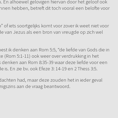
. En alhoewel gelovigen hiervan door het geloof ook
nnen hebben, betreft dit toch vooral een belofte voor
 of iets soortgelijks komt voor zover ik weet niet voor
efde van Jezus als een bron van vreugde op zich wel
moest ik denken aan Rom 5:5, “de liefde van Gods die in
lte (Rom 5:1-11) ook weer over verdrukking in het
 denken aan Rom 8:35-39 waar deze liefde voor een
is. En zie bv. ook Efeze 3: 14-19 en 2 Thess 3:5.
gedachten had, maar deze zouden het in ieder geval
 enigszins aan de vraag beantwoord.