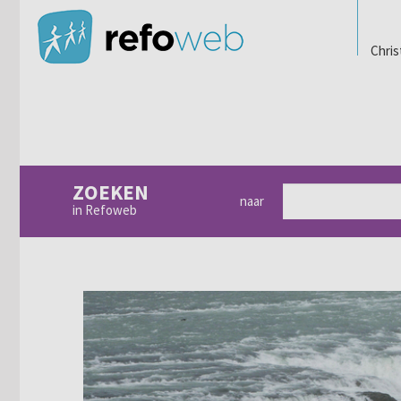
Chris
ZOEKEN
naar
in Refoweb