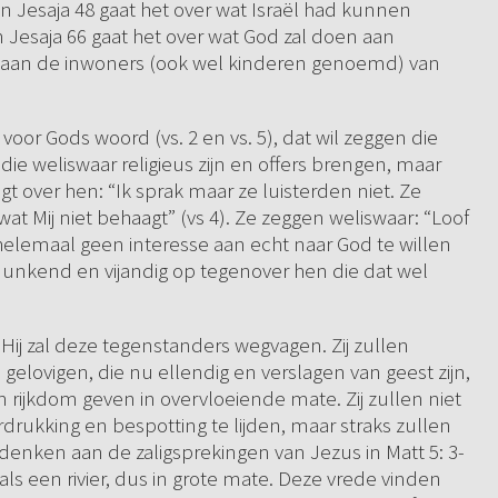
In Jesaja 48 gaat het over wat Israël had kunnen
 Jesaja 66 gaat het over wat God zal doen aan
jk aan de inwoners (ook wel kinderen genoemd) van
oor Gods woord (vs. 2 en vs. 5), dat wil zeggen die
ie weliswaar religieus zijn en offers brengen, maar
t over hen: “Ik sprak maar ze luisterden niet. Ze
at Mij niet behaagt” (vs 4). Ze zeggen weliswaar: “Loof
 helemaal geen interesse aan echt naar God te willen
atdunkend en vijandig op tegenover hen die dat wel
Hij zal deze tegenstanders wegvagen. Zij zullen
elovigen, die nu ellendig en verslagen van geest zijn,
 rijkdom geven in overvloeiende mate. Zij zullen niet
ukking en bespotting te lijden, maar straks zullen
denken aan de zaligsprekingen van Jezus in Matt 5: 3-
ls een rivier, dus in grote mate. Deze vrede vinden