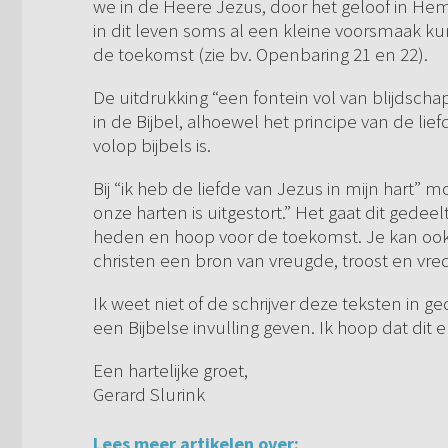
we in de Heere Jezus, door het geloof in Hem
in dit leven soms al een kleine voorsmaak ku
de toekomst (zie bv. Openbaring 21 en 22).
De uitdrukking “een fontein vol van blijdschap”
in de Bijbel, alhoewel het principe van de li
volop bijbels is.
Bij “ik heb de liefde van Jezus in mijn hart” 
onze harten is uitgestort.” Het gaat dit gedee
heden en hoop voor de toekomst. Je kan ook
christen een bron van vreugde, troost en vrede 
Ik weet niet of de schrijver deze teksten in 
een Bijbelse invulling geven. Ik hoop dat dit
Een hartelijke groet,
Gerard Slurink
Lees meer artikelen over: