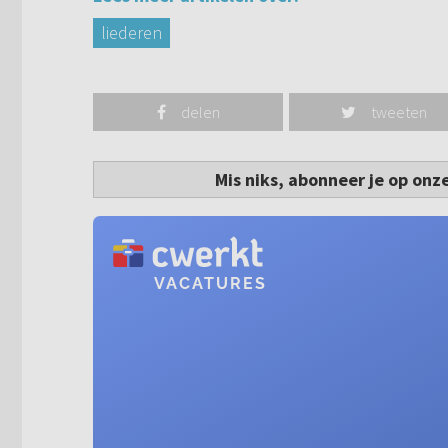
liederen
delen
tweeten
Mis niks, abonneer je op onz