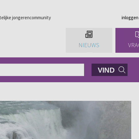
telijke jongerencommunity
inloggen
NIEUWS
VRA
VIND