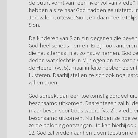
de buurt komt van “een rivier vol van vrede.” 
hebben als ze naar God hadden geluisterd. In
Jeruzalem, oftewel Sion, en daarmee feiteli
Sion.
De kinderen van Sion zijn degenen die beven v
God heel serieus nemen. Er zijn ook anderen d
die het allemaal niet zo nauw nemen. God zeg
deden wat slecht is in Mijn ogen en ze kozen w
de Heere” (vs. 5), maar in feite hebben ze er
luisteren. Daarbij stellen ze zich ook nog la
willen doen.
God spreekt dan een toekomstig oordeel uit. 
beschaamd uitkomen. Daarentegen zal hij de g
maar beven voor Gods woord (vs. 2) , vrede en
beschaamd uitkomen. Nu hebben ze nog verdr
ze de beloning ontvangen. Je kan hierbij ook 
12. God zal vrede naar hen doen toestromen a