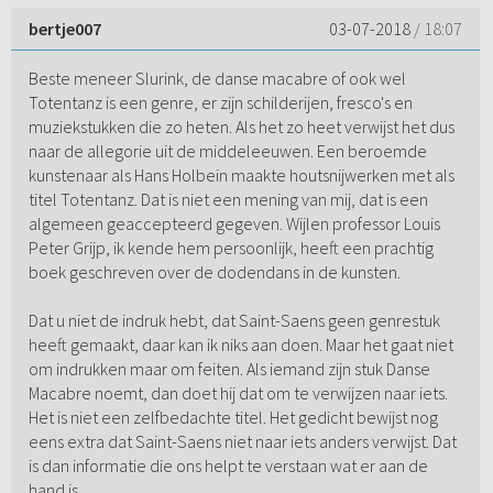
bertje007
03-07-2018
/ 18:07
Beste meneer Slurink, de danse macabre of ook wel
Totentanz is een genre, er zijn schilderijen, fresco's en
muziekstukken die zo heten. Als het zo heet verwijst het dus
naar de allegorie uit de middeleeuwen. Een beroemde
kunstenaar als Hans Holbein maakte houtsnijwerken met als
titel Totentanz. Dat is niet een mening van mij, dat is een
algemeen geaccepteerd gegeven. Wijlen professor Louis
Peter Grijp, ik kende hem persoonlijk, heeft een prachtig
boek geschreven over de dodendans in de kunsten.
Dat u niet de indruk hebt, dat Saint-Saens geen genrestuk
heeft gemaakt, daar kan ik niks aan doen. Maar het gaat niet
om indrukken maar om feiten. Als iemand zijn stuk Danse
Macabre noemt, dan doet hij dat om te verwijzen naar iets.
Het is niet een zelfbedachte titel. Het gedicht bewijst nog
eens extra dat Saint-Saens niet naar iets anders verwijst. Dat
is dan informatie die ons helpt te verstaan wat er aan de
hand is.