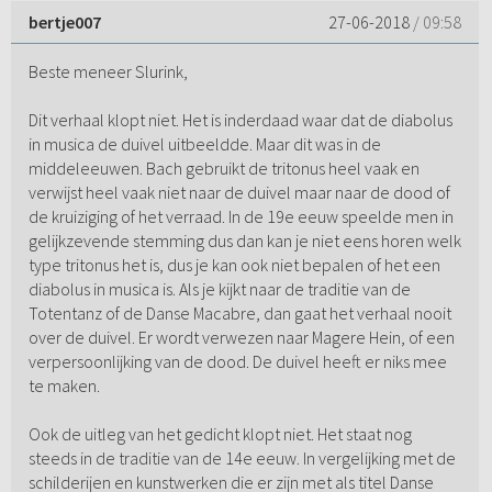
bertje007
27-06-2018
/ 09:58
Beste meneer Slurink,
Dit verhaal klopt niet. Het is inderdaad waar dat de diabolus
in musica de duivel uitbeeldde. Maar dit was in de
middeleeuwen. Bach gebruikt de tritonus heel vaak en
verwijst heel vaak niet naar de duivel maar naar de dood of
de kruiziging of het verraad. In de 19e eeuw speelde men in
gelijkzevende stemming dus dan kan je niet eens horen welk
type tritonus het is, dus je kan ook niet bepalen of het een
diabolus in musica is. Als je kijkt naar de traditie van de
Totentanz of de Danse Macabre, dan gaat het verhaal nooit
over de duivel. Er wordt verwezen naar Magere Hein, of een
verpersoonlijking van de dood. De duivel heeft er niks mee
te maken.
Ook de uitleg van het gedicht klopt niet. Het staat nog
steeds in de traditie van de 14e eeuw. In vergelijking met de
schilderijen en kunstwerken die er zijn met als titel Danse