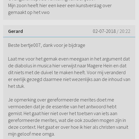
Mijn zoon heeft hier een keer een kunstverslag over
gemaakt op het vwo
Gerard
02-07-2018
/ 20:22
Beste bertje007, dank voor je bijdrage
Laat me voor het gemak even meegaan in het argument dat
de diabolus in musica hier verwijst naar Magere Hein en dat
dit niets met de duivel te maken heeft. Voor mij veranderd
er eerlijk gezegd daarmee niet wezenlijks aan de inhoud van
het stuk.
Je opmerking over gereformeerde merites doet me
vermoeden dat je de essentie van het antwoord hebt
gemist. Het gaat hier niet over het toetsen van iets aan
gereformeerde merites, wat die ook zouden mogen zijn in
deze context. Het gaat er over hoe ik hier als christen vanuit
mijn geloof mee omga.