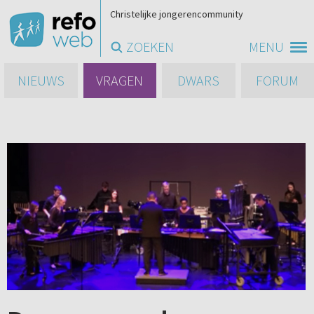
Christelijke jongerencommunity
ZOEKEN
MENU
NIEUWS
VRAGEN
DWARS
FORUM