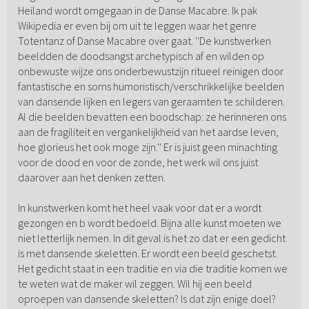
Heiland wordt omgegaan in de Danse Macabre. Ik pak
Wikipedia er even bij om uit te leggen waar het genre
Totentanz of Danse Macabre over gaat. ''De kunstwerken
beeldden de doodsangst archetypisch af en wilden op
onbewuste wijze ons onderbewustzijn ritueel reinigen door
fantastische en soms humoristisch/verschrikkelijke beelden
van dansende lijken en legers van geraamten te schilderen.
Al die beelden bevatten een boodschap: ze herinneren ons
aan de fragiliteit en vergankelijkheid van het aardse leven,
hoe glorieus het ook moge zijn.'' Er is juist geen minachting
voor de dood en voor de zonde, het werk wil ons juist
daarover aan het denken zetten.
In kunstwerken komt het heel vaak voor dat er a wordt
gezongen en b wordt bedoeld. Bijna alle kunst moeten we
niet letterlijk nemen. In dit geval is het zo dat er een gedicht
is met dansende skeletten. Er wordt een beeld geschetst.
Het gedicht staat in een traditie en via die traditie komen we
te weten wat de maker wil zeggen. Wil hij een beeld
oproepen van dansende skeletten? Is dat zijn enige doel?