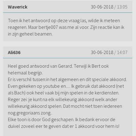
Waverick
30-06-2018
/ 13:05
Toen ik het antwoord op deze vraag las, wilde ik meteen
reageren. Maar bertje007 was me al voor. Zijn reactie kan ik
in zijn geheel beamen.
Ali636
30-06-2018
/ 14:07
Heel goed antwoord van Gerard. Terwijl ik Bert ook
helemaal begrijp.
Er is verschil tussen:in het algemeen en dit speciale akkoord.
Even gekeken op youtube en..... Ik gebruik dat akkoord (net
als Bach) ook heel vaak bij mijn spelen in de kerdiensten.
Reger zei :je kunt na elk willekeurig akkoord welk ander
willekeurig akkoord spelen. Dat mocht niet toen iedereen
nog gregoriaans zong..
Elke toon is door God geschapen. Ik bedank ervoor de
duivel zoveel eer te geven dat er 1 akkoord voor hem is!