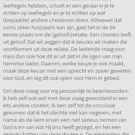
leefregels hebben, schuilt er een gevaar in je te
richten op leefregels en je te richten op wat
(bepaalde) andere christenen doen. Alhoewel dat
soms zeker hulpzaam kan zijn, gaat het in de de
eerste plaats om de (geloofs)relatie. Een christen leeft
uit geloof. Dat wil zeggen dat ik keuzes wil maken die
voortkomen uit deze relatie. De leidende vraag voor
mij is dan ook hoe dit er uit ziet in de ogen van mijn
hemelse Vader. Daarom, welke keuze je ook maakt,
maak deze keuze met een oprecht en zuiver geweten
voor God, en leg dit ook open voor Hem in gebed.
Om deze vraag voor mij persoonlijk te beantwoorden:
ik heb zelf ook wel met deze vraag geworsteld in een
iets andere context. Ik ben zelf tot de conclusie
gekomen dat ik het slechte niet kan negeren, met
name als de kern ervan een niet serieus nemen van
God is en van wat Hij ons heeft gezegd, en het een
geringschatten van deze dingen is. De elementen die