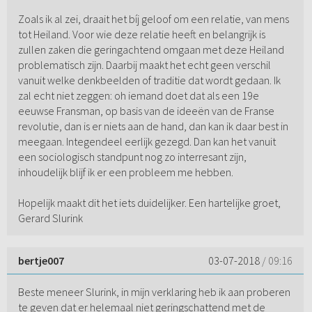
Zoals ik al zei, draait het bíj geloof om een relatie, van mens
tot Heiland. Voor wie deze relatie heeft en belangrijk is
zullen zaken die geringachtend omgaan met deze Heiland
problematisch zijn. Daarbij maakt het echt geen verschil
vanuit welke denkbeelden of traditie dat wordt gedaan. Ik
zal echt niet zeggen: oh iemand doet dat als een 19e
eeuwse Fransman, op basis van de ideeën van de Franse
revolutie, dan is er niets aan de hand, dan kan ik daar best in
meegaan. Integendeel eerlijk gezegd. Dan kan het vanuit
een sociologisch standpunt nog zo interresant zijn,
inhoudelijk blijf ik er een probleem me hebben.
Hopelijk maakt dit het iets duidelijker. Een hartelijke groet,
Gerard Slurink
bertje007
03-07-2018
/ 09:16
Beste meneer Slurink, in mijn verklaring heb ik aan proberen
te geven dat er helemaal niet geringschattend met de