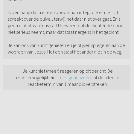
Ik ben bang dat u er een boodschap in legt die er niet is. U
spreekt over de duivel, terwijl het daar niet over gaat. Er is
geen diabolus in musica. U beweert dat de dichter de dood
niet serieus neemt, maar dat staat nergens in het gedicht.
Je kan ook van kunst genieten en je blijven spiegelen aan de
woorden van Jezus. Het een staat het ander niet in de weg.
Je kunt niet (meer) reageren op dit bericht. De
reactiemogelijkheid is
niet geactiveerd
of de uiterste
reactietermijn van 1 maand is verstreken.