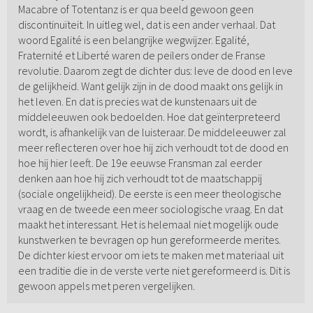
Macabre of Totentanz is er qua beeld gewoon geen
discontinuïteit. In uitleg wel, dat is een ander verhaal. Dat
woord Egalité is een belangrijke wegwijzer. Egalité,
Fraternité et Liberté waren de peilers onder de Franse
revolutie. Daarom zegt de dichter dus: leve de dood en leve
de gelijkheid. Want gelijk zijn in de dood maakt ons gelijk in
het leven. En dat is precies wat de kunstenaars uit de
middeleeuwen ook bedoelden. Hoe dat geïnterpreteerd
wordt, is afhankelijk van de luisteraar. De middeleeuwer zal
meer reflecteren over hoe hij zich verhoudt tot de dood en
hoe hij hier leeft. De 19e eeuwse Fransman zal eerder
denken aan hoe hij zich verhoudt tot de maatschappij
(sociale ongelijkheid). De eerste is een meer theologische
vraag en de tweede een meer sociologische vraag. En dat
maakt het interessant. Het is helemaal niet mogelijk oude
kunstwerken te bevragen op hun gereformeerde merites.
De dichter kiest ervoor om iets te maken met materiaal uit
een traditie die in de verste verte niet gereformeerd is. Dit is
gewoon appels met peren vergelijken.