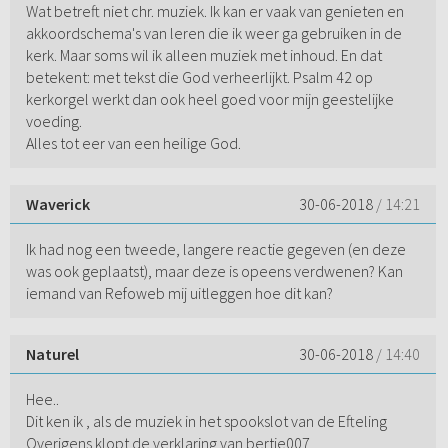
Wat betreft niet chr. muziek. Ik kan er vaak van genieten en
akkoordschema's van leren die ik weer ga gebruiken in de
kerk. Maar soms wil ik alleen muziek met inhoud. En dat
betekent: met tekst die God verheerlijkt. Psalm 42 op
kerkorgel werkt dan ook heel goed voor mijn geestelijke
voeding.
Alles tot eer van een heilige God.
Waverick
30-06-2018
/ 14:21
Ik had nog een tweede, langere reactie gegeven (en deze
was ook geplaatst), maar deze is opeens verdwenen? Kan
iemand van Refoweb mij uitleggen hoe dit kan?
Naturel
30-06-2018
/ 14:40
Hee..
Dit ken ik , als de muziek in het spookslot van de Efteling
Overigens klopt de verklaring van bertje007