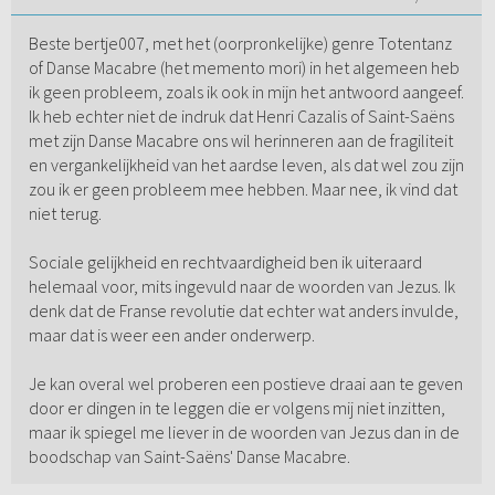
Beste bertje007, met het (oorpronkelijke) genre Totentanz
of Danse Macabre (het memento mori) in het algemeen heb
ik geen probleem, zoals ik ook in mijn het antwoord aangeef.
Ik heb echter niet de indruk dat Henri Cazalis of Saint-Saëns
met zijn Danse Macabre ons wil herinneren aan de fragiliteit
en vergankelijkheid van het aardse leven, als dat wel zou zijn
zou ik er geen probleem mee hebben. Maar nee, ik vind dat
niet terug.
Sociale gelijkheid en rechtvaardigheid ben ik uiteraard
helemaal voor, mits ingevuld naar de woorden van Jezus. Ik
denk dat de Franse revolutie dat echter wat anders invulde,
maar dat is weer een ander onderwerp.
Je kan overal wel proberen een postieve draai aan te geven
door er dingen in te leggen die er volgens mij niet inzitten,
maar ik spiegel me liever in de woorden van Jezus dan in de
boodschap van Saint-Saëns' Danse Macabre.