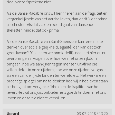
Nee, vanzelfsprekend niet.
Als de Danse Macabre ons wil herinneren aan de fragiliteit en
vergankelijkheid van het aardse leven, dan vindt ik dat prima
als christen. Als dat via een beeld gaat van dansende
skeletten, vind ik dat ook prima.
Als de Danse Macabre van Saint-Saens ons kan leren na te
denken over sociale gelijkheid, egalité, dan kan dat toch
geen kwaad? Dit kunnen we onmiddellijk naar het hier en nu
overbrengen in vragen over hoe we met onze rijkdom
omgaan, hoe we aankijken tegen mensen uit Afrika die
willen delen in onze rijkdom, hoe we onze rijkdom vergaren
als een van de rijkste landen ter wereld etc. Het werk is een
prachtige spiegel om na te denken hoe wij in het leven staan
als het gaat om vergankelijkheid en de fragiliteit van het
leven. Het wil ons juist prikkelen iets goeds te doen met ons
leven en onze tijd niet te verspillen.
Gerard
03-07-2018
/ 13:20