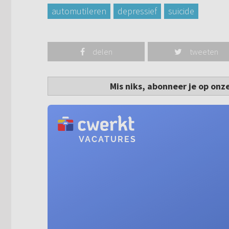
automutileren
depressief
suicide
delen
tweeten
Mis niks, abonneer je op onz