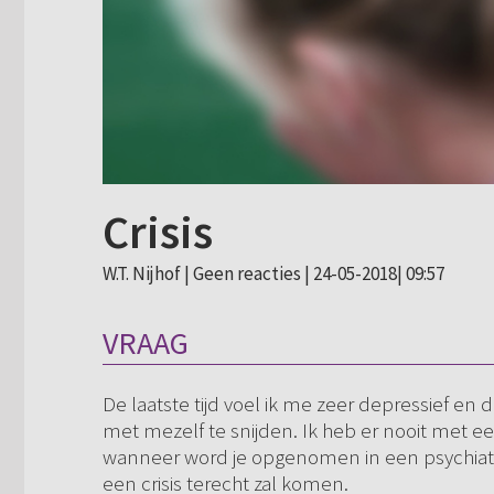
Crisis
W.T. Nijhof |
Geen reacties
| 24-05-2018| 09:57
VRAAG
De laatste tijd voel ik me zeer depressief en
met mezelf te snijden. Ik heb er nooit met e
wanneer word je opgenomen in een psychiatris
een crisis terecht zal komen.