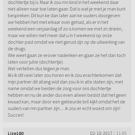
dochtertje bij is. Maar ik zou mn kind in het weekend daar
niet alleen naar toe laten gaan. Dat is wat je met je man kunt
bespreken. Dit kun ke dan later aan ke ouders doorgeven:
we hebben het met elkaar over gehad, als er in het
weekend een verjaardag of zo is komen we met zn drieën,
maar we willen niet meer dat u in t weekend op onze
dochter past omdat we niet gerust zijn op de uitwerking van
de drugs.
Wie weet gaan ze erover nadenken en gaan ze het dan toch
laten voor jullie (dochtertje).
Wel vertellen dus tegen je man.
Als ik dit veel later zou horen en ik zou erachterkomen dat
mijn partner dit allang wist dan zou ik in alle staten zijn, met
name omdat we beiden de zorg voor ons dochtertje
hebben en nu de ander dus even alleen beslist dat het geen
kwaad kan, maar door een gekleurde bril kijkt omdat het de
ouders van mn partner zijn......ik zou er echt woest om zijn!
Succes!
Lize180
02-10-2017
/ 11:05