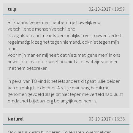
tulp
02-10-2017
/ 19:59
Blijkbaar is 'geheimen' hebben in je huwelijk voor
verschillende mensen verschillend.
Ik zeg als iemand me iets persoonlijks in vertrouwen vertelt
regelmatig: ik zeg het tegen niemand, ook niet tegen mijn
man.
Voor mijn man en mij heeft dat niets met 'geheimen' in ons
huwelijk te maken. Ik weet ook niet alles wat zijn vrienden
met hem bespreken.
In geval van TO vind ik het iets anders: dit gaat jullie beiden
aan en ook jullie dochter. Als ik je man was, had ik me
genomen gevoeld als je dit niet tegen me verteld had. Juist
omdat het blijkbaar erg belangrijk voor hem is.
Naturel
03-10-2017
/ 16:38
Ook Jezus kwam bij hoeren, Tollenaren, overspeligen ,