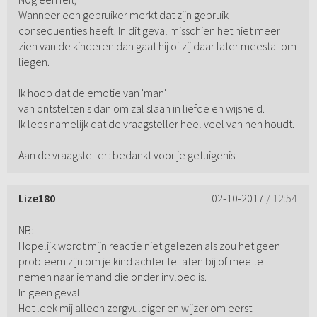
Wanneer een gebruiker merkt dat zijn gebruik
consequenties heeft. In dit geval misschien het niet meer
zien van de kinderen dan gaat hij of zij daar later meestal om
liegen.
Ik hoop dat de emotie van 'man'
van ontsteltenis dan om zal slaan in liefde en wijsheid.
Ik lees namelijk dat de vraagsteller heel veel van hen houdt.
Aan de vraagsteller: bedankt voor je getuigenis.
Lize180
02-10-2017
/ 12:54
NB:
Hopelijk wordt mijn reactie niet gelezen als zou het geen
probleem zijn om je kind achter te laten bij of mee te
nemen naar iemand die onder invloed is.
In geen geval.
Het leek mij alleen zorgvuldiger en wijzer om eerst