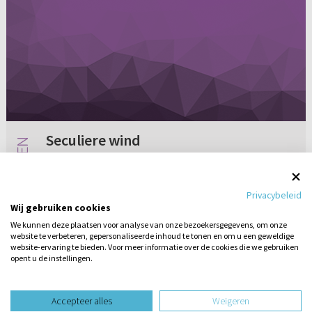
Seculiere wind
Ik loop al een tijdje met het volgende. Er waait
een sterke seculiere wind in den Haag die alles
Privacybeleid
wat christelijk is zo snel mogelijk wil uitbannen.
Wij gebruiken cookies
Dit is nu nog niet heel goed te merken, maar er
We kunnen deze plaatsen voor analyse van onze bezoekersgegevens, om onze
zijn...
website te verbeteren, gepersonaliseerde inhoud te tonen en om u een geweldige
Geen reacties
30-09-2013
website-ervaring te bieden. Voor meer informatie over de cookies die we gebruiken
opent u de instellingen.
Stel hier
een vraag
design website door
Accepteer alles
Weigeren