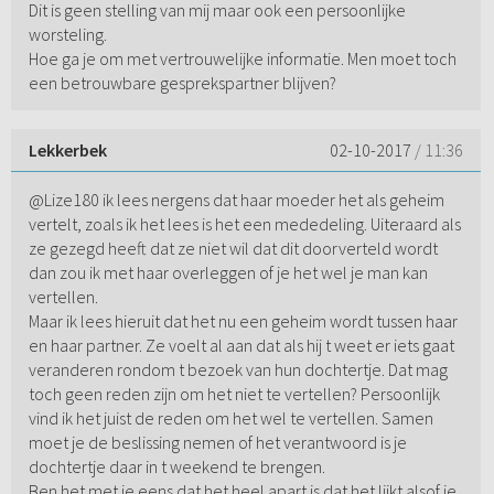
Dit is geen stelling van mij maar ook een persoonlijke
worsteling.
Hoe ga je om met vertrouwelijke informatie. Men moet toch
een betrouwbare gesprekspartner blijven?
Lekkerbek
02-10-2017
/ 11:36
@Lize180 ik lees nergens dat haar moeder het als geheim
vertelt, zoals ik het lees is het een mededeling. Uiteraard als
ze gezegd heeft dat ze niet wil dat dit doorverteld wordt
dan zou ik met haar overleggen of je het wel je man kan
vertellen.
Maar ik lees hieruit dat het nu een geheim wordt tussen haar
en haar partner. Ze voelt al aan dat als hij t weet er iets gaat
veranderen rondom t bezoek van hun dochtertje. Dat mag
toch geen reden zijn om het niet te vertellen? Persoonlijk
vind ik het juist de reden om het wel te vertellen. Samen
moet je de beslissing nemen of het verantwoord is je
dochtertje daar in t weekend te brengen.
Ben het met je eens dat het heel apart is dat het lijkt alsof je