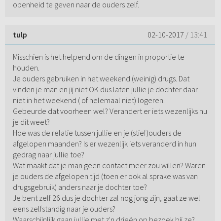
openheid te geven naar de ouders zelf.
tulp
02-10-2017
/ 13:41
Misschien is het helpend om de dingen in proportie te
houden.
Je ouders gebruiken in het weekend (weinig) drugs. Dat
vinden je man en jij niet OK dus laten jullie je dochter daar
niet in het weekend ( of helemaal niet) logeren.
Gebeurde dat voorheen wel? Verandert er iets wezenlijks nu
je dit weet?
Hoe was de relatie tussen jullie en je (stief)ouders de
afgelopen maanden? Is er wezenlijk iets veranderd in hun
gedrag naar jullie toe?
Wat maakt dat je man geen contact meer zou willen? Waren
je ouders de afgelopen tijd (toen er ook al sprake was van
drugsgebruik) anders naar je dochter toe?
Je bent zelf 26 dus je dochter zal nog jong zijn, gaat ze wel
eens zelfstandig naar je ouders?
Waarschijnlijk gaan jullie met z'n drieën op bezoek bij ze?