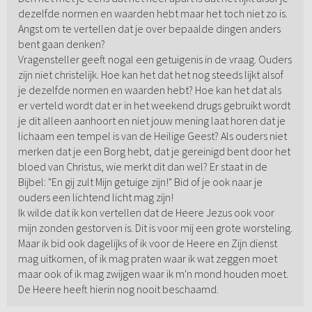
dezelfde normen en waarden hebt maar het toch niet zo is.
Angst om te vertellen dat je over bepaalde dingen anders
bent gaan denken?
Vragensteller geeft nogal een getuigenis in de vraag. Ouders
zijn niet christelijk. Hoe kan het dat het nog steeds lijkt alsof
je dezelfde normen en waarden hebt? Hoe kan het dat als
er verteld wordt dat er in het weekend drugs gebruikt wordt
je dit alleen aanhoort en niet jouw mening laat horen dat je
lichaam een tempel is van de Heilige Geest? Als ouders niet
merken dat je een Borg hebt, dat je gereinigd bent door het
bloed van Christus, wie merkt dit dan wel? Er staat in de
Bijbel: "En gij zult Mijn getuige zijn!" Bid of je ook naar je
ouders een lichtend licht mag zijn!
Ik wilde dat ik kon vertellen dat de Heere Jezus ook voor
mijn zonden gestorven is. Dit is voor mij een grote worsteling.
Maar ik bid ook dagelijks of ik voor de Heere en Zijn dienst
mag uitkomen, of ik mag praten waar ik wat zeggen moet
maar ook of ik mag zwijgen waar ik m'n mond houden moet.
De Heere heeft hierin nog nooit beschaamd.