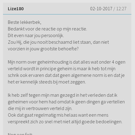
Lize180
02-10-2017
/ 12:27
Beste lekkerbek,
Bedankt voor de reactie op mijn reactie.
Dit even naar jou persoonlijk.
Zou Hij, die jou nooit beschaamd liet staan, dan niet
voorzien in jouw grootste behoefte?
Mijn norm over geheimhouding is dat alles wat onder 4 ogen
verteld wordt in principe geheim is maar ik heb tot mijn
schrik ook ervaren dat dat geen algemene norm is en dat je
het er kennelijk steeds bij moet zeggen.
Ik heb zelf tegen mijn man gezegd in het verleden dat ik
geheimen voor hem had omdat ik geen dingen ga vertellen
die mij in vertrouwen verteld zijn.
Ook dat gaat regelmatig mis helaas want een mens
verspreekt zich zo snel met niet altijd goede bedoelingen.
Nog een feit;