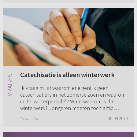
Catechisatie is alleen winterwerk
Ik vraag mij af waarom er eigenlijk geen
catechisatie is in het zomerseizoen en waarom
in de ‘winterperiode’? Want waarom is dat
winterwerk? Jongeren moeten toch altijd
onderwijs krijgen? En dat is to...
4 reacties
30-09-2019