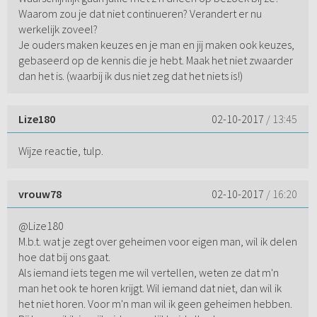
Waarom zou je dat niet continueren? Verandert er nu
werkelijk zoveel?
Je ouders maken keuzes en je man en jij maken ook keuzes,
gebaseerd op de kennis die je hebt. Maak het niet zwaarder
dan het is. (waarbij ik dus niet zeg dat het niets is!)
Lize180
02-10-2017
/ 13:45
Wijze reactie, tulp.
vrouw78
02-10-2017
/ 16:20
@Lize180
M.b.t. wat je zegt over geheimen voor eigen man, wil ik delen
hoe dat bij ons gaat.
Als iemand iets tegen me wil vertellen, weten ze dat m'n
man het ook te horen krijgt. Wil iemand dat niet, dan wil ik
het niet horen. Voor m'n man wil ik geen geheimen hebben.