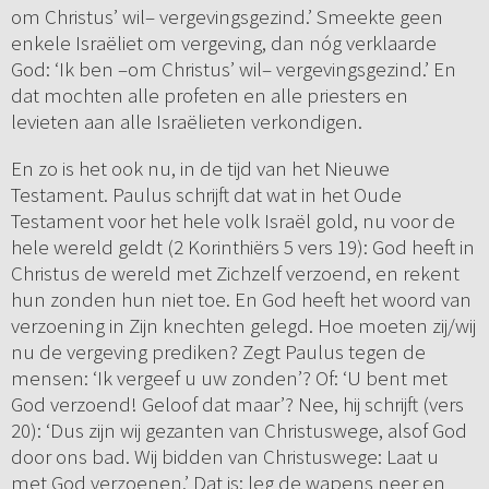
om Christus’ wil– vergevingsgezind.’ Smeekte geen
enkele Israëliet om vergeving, dan nóg verklaarde
God: ‘Ik ben –om Christus’ wil– vergevingsgezind.’ En
dat mochten alle profeten en alle priesters en
levieten aan alle Israëlieten verkondigen.
En zo is het ook nu, in de tijd van het Nieuwe
Testament. Paulus schrijft dat wat in het Oude
Testament voor het hele volk Israël gold, nu voor de
hele wereld geldt (2 Korinthiërs 5 vers 19): God heeft in
Christus de wereld met Zichzelf verzoend, en rekent
hun zonden hun niet toe. En God heeft het woord van
verzoening in Zijn knechten gelegd. Hoe moeten zij/wij
nu de vergeving prediken? Zegt Paulus tegen de
mensen: ‘Ik vergeef u uw zonden’? Of: ‘U bent met
God verzoend! Geloof dat maar’? Nee, hij schrijft (vers
20): ‘Dus zijn wij gezanten van Christuswege, alsof God
door ons bad. Wij bidden van Christuswege: Laat u
met God verzoenen.’ Dat is: leg de wapens neer en