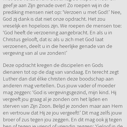
geef je aan Zijn genade over! Zo roepen wij in de
prediking mensen niet op: ‘Verzoen u met God!’ Nee,
God zij dank is dat niet onze opdracht. Het zou
vreselijk en hopeloos zijn. We roepen de mensen toe:
‘God heeft de verzoening aangebracht. En als u in
Christus gelooft, dat is: als u zich met God laat
verzoenen, deelt u in die heerlijke genade van de
vergeving van al uw zonden!’
Deze opdracht kregen de discipelen en Gods
dienaren tot op de dag van vandaag. En terecht zegt
Luther dan dat élke christen deze boodschap aan
anderen mag vertellen. Dus jouw vader of moeder
mag zeggen: ‘God is vergevingsgezind, mijn kind. Hij
vergeeft jou graag al je zonden om het lijden en
sterven van Zijn Zoon. Belijd je zonden maar aan Hem
en vertrouw dat Hij ze jou vergeeft!’ Dit mag zelfs jouw
broer of zus tegen jou zeggen. En dit mag ook jij tegen
hen of tegen je vriend of vriendin zeggen: ‘Geloof in de