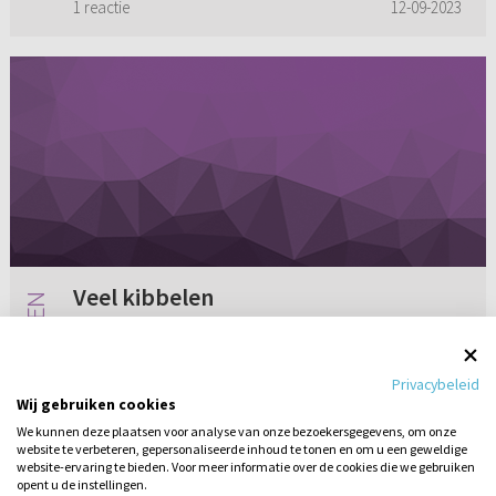
1 reactie
12-09-2023
Veel kibbelen
Mijn man en ik zijn ruim negen jaar getrouwd en
daarvoor hebben we zes jaar verkering gehad.
Privacybeleid
We zijn dus al geruime tijd bij elkaar. We
Wij gebruiken cookies
hebben drie kinderen , van vijf, vier en een van
We kunnen deze plaatsen voor analyse van onze bezoekersgegevens, om onze
bijna twee jaar...
website te verbeteren, gepersonaliseerde inhoud te tonen en om u een geweldige
Geen reacties
12-09-2008
website-ervaring te bieden. Voor meer informatie over de cookies die we gebruiken
opent u de instellingen.