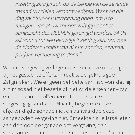
inzetting zijn: gij zult op de tiende van de zevende
maand uw zielen verootmoedigen. Want op die
dag zal hij voor u verzoening doen, om u te
reinigen. Van al uw zonden zult gij voor het
aangezicht des HEEREN gereinigd worden. 34 Dit
zal voor u tot een eeuwige inzetting zijn, om voor
de kinderen Israëls van al hun zonden, eenmaal
per jaar, verzoening te doen."
Wie om vergeving verlegen was, kon deze ontvangen
bij het geslachte offerlam (dat is: de gekruisigde
Zaligmaker). Wie er geen behoefte aan had –omdat hij
zijn misdaad niet besefte of niet wilde erkennen– zag
en hoorde in die offerdienst toch dat zijn God
vergevingsgezind was. Maar hij begeerde deze
afgekondigde genade niet en aanvaardde deze
aangeboden vergeving niet. Smeekten alle Israëlieten
aan de troon der genade om vergeving, dan
verklaarde God in heel het Oude Testament: ‘Ik ben –