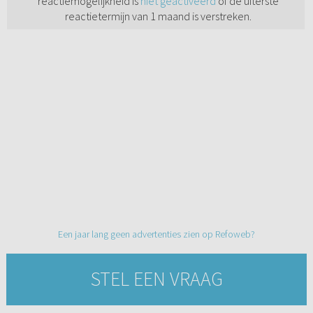
reactiemogelijkheid is
niet geactiveerd
of de uiterste
reactietermijn van 1 maand is verstreken.
Een jaar lang geen advertenties zien op Refoweb?
STEL EEN VRAAG