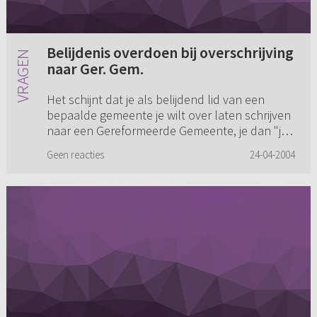
Belijdenis overdoen bij overschrijving
naar Ger. Gem.
Het schijnt dat je als belijdend lid van een
bepaalde gemeente je wilt over laten schrijven
naar een Gereformeerde Gemeente, je dan "je
belijdenis over moet doen". Ofwel: nogmaals
Geen reacties
24-04-2004
"ja" zeggen op de vr...