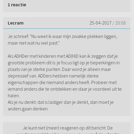
1 reactie
Lecram
25-04-2017
/ 20:08
Je schreef: "Nu weet ik waar mijn zwakke plekken liggen,
maar niet wat nu wel past."
Als ADHDer met kinderen met AD(H)D kan ik zeggen dat je
grootste probleem dit is: je focus ligt op je beperkingen in
plaats van je sterke punten. Daar word je alleen maar
depressief van. ADDers hebben namelijk sterke
eigenschappen die niemand anders heeft. Probeer met
iemand anders die te ontdekken en daar je voordeel uit te
halen.
Als je nu denkt: dat is lastiger dan je denkt, dan moet je
anders gaan denken.
Je kunt niet (meer) reageren op dit bericht. De