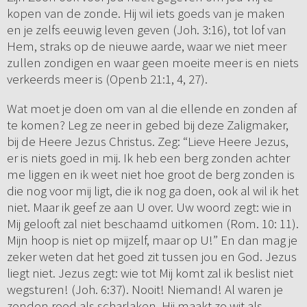
kopen van de zonde. Hij wil iets goeds van je maken
en je zelfs eeuwig leven geven (Joh. 3:16), tot lof van
Hem, straks op de nieuwe aarde, waar we niet meer
zullen zondigen en waar geen moeite meer is en niets
verkeerds meer is (Openb 21:1, 4, 27).
Wat moet je doen om van al die ellende en zonden af
te komen? Leg ze neer in gebed bij deze Zaligmaker,
bij de Heere Jezus Christus. Zeg: “Lieve Heere Jezus,
er is niets goed in mij. Ik heb een berg zonden achter
me liggen en ik weet niet hoe groot de berg zonden is
die nog voor mij ligt, die ik nog ga doen, ook al wil ik het
niet. Maar ik geef ze aan U over. Uw woord zegt: wie in
Mij gelooft zal niet beschaamd uitkomen (Rom. 10: 11).
Mijn hoop is niet op mijzelf, maar op U!” En dan mag je
zeker weten dat het goed zit tussen jou en God. Jezus
liegt niet. Jezus zegt: wie tot Mij komt zal ik beslist niet
wegsturen! (Joh. 6:37). Nooit! Niemand! Al waren je
zonden rood als scharlaken, Hij maakt zo wit als