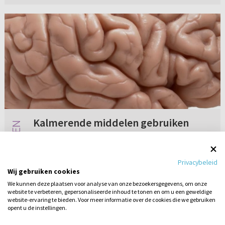
Kalmerende middelen gebruiken
In hoeverre mag ik middelen gebruiken om
mijn centraal zenuwstelsel te
Privacybeleid
onderdrukken/moduleren? Ik ben een
Wij gebruiken cookies
jongeman van 23 jaar oud en ik lijd aan autisme
We kunnen deze plaatsen voor analyse van onze bezoekersgegevens, om onze
en OCD/OCPD met borderlinetrekken. Al sinds
website te verbeteren, gepersonaliseerde inhoud te tonen en om u een geweldige
2 reacties
11-09-2017
mi...
website-ervaring te bieden. Voor meer informatie over de cookies die we gebruiken
opent u de instellingen.
Stel hier