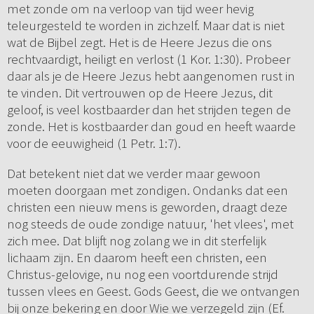
met zonde om na verloop van tijd weer hevig
teleurgesteld te worden in zichzelf. Maar dat is niet
wat de Bijbel zegt. Het is de Heere Jezus die ons
rechtvaardigt, heiligt en verlost (1 Kor. 1:30). Probeer
daar als je de Heere Jezus hebt aangenomen rust in
te vinden. Dit vertrouwen op de Heere Jezus, dit
geloof, is veel kostbaarder dan het strijden tegen de
zonde. Het is kostbaarder dan goud en heeft waarde
voor de eeuwigheid (1 Petr. 1:7).
Dat betekent niet dat we verder maar gewoon
moeten doorgaan met zondigen. Ondanks dat een
christen een nieuw mens is geworden, draagt deze
nog steeds de oude zondige natuur, 'het vlees', met
zich mee. Dat blijft nog zolang we in dit sterfelijk
lichaam zijn. En daarom heeft een christen, een
Christus-gelovige, nu nog een voortdurende strijd
tussen vlees en Geest. Gods Geest, die we ontvangen
bij onze bekering en door Wie we verzegeld zijn (Ef.