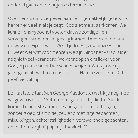
onderuit gaan en teleurgesteld zijn in onszelf.
Overigens is dat overgeven aan Hem gemakkelijk gezegd. Ik
herken er veel in als je zegt, 'God ziet me al aankomen'. We
kunnen ons hypocriet voelen dat we zondigen en
vervolgens weer om vergeving komen. Toch is dat denk ik
de weg die Hij ons wijst. 'Wend je tot Mij', zegt onze Heiland.
Hij weet wel wat voor mensen we zijn. Sinds het Paradijs is er
nog niet veel veranderd. We verstoppen ons liever voor
God, in plaats van dat we schuld belijden. Wat zijn we rijk
gezegend als we leren ons hart aan Hem te verliezen. Dat
geeft vervulling.
Een laatste citaat (van George Macdonald) wat ik je nog mee
wil geven is deze: “Volmaakt in geloof is hij die tot God kan
komen bij uiterste armoede aan gevoel en verlangen,
zonder gloed of ambitie, zeulend met lage gedachten,
mislukkingen, achterstalligheden, verdwalende gedachten,
en tot Hem zegt: 'Gij zijt mijn toevlucht'”