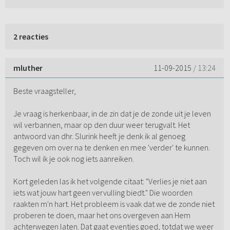
2 reacties
mluther
11-09-2015
/ 13:24
Beste vraagsteller,
Je vraag is herkenbaar, in de zin dat je de zonde uit je leven
wil verbannen, maar op den duur weer terugvalt. Het
antwoord van dhr. Slurink heeft je denk ik al genoeg
gegeven om over na te denken en mee 'verder' te kunnen.
Toch wil ik je ook nog iets aanreiken.
Kort geleden las ik het volgende citaat: "Verlies je niet aan
iets wat jouw hart geen vervulling biedt." Die woorden
raakten m'n hart. Het probleem is vaak dat we de zonde niet
proberen te doen, maar het ons overgeven aan Hem
achterwegen laten. Dat gaat eventjes goed, totdat we weer