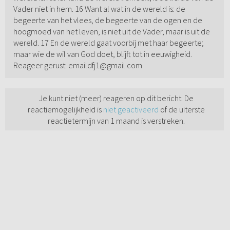
Vader niet in hem. 16 Want al wat in de wereld is: de
begeerte van het vlees, de begeerte van de ogen en de
hoogmoed van het leven, is niet uit de Vader, maar is uit de
wereld. 17 En de wereld gaat voorbij met haar begeerte;
maar wie de wil van God doet, blijft tot in eeuwigheid.
Reageer gerust: emaildfj1@gmail.com
Je kunt niet (meer) reageren op dit bericht. De
reactiemogelijkheid is
niet geactiveerd
of de uiterste
reactietermijn van 1 maand is verstreken.