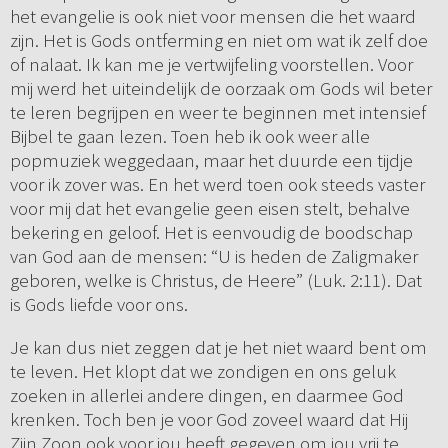
het evangelie is ook niet voor mensen die het waard
zijn. Het is Gods ontferming en niet om wat ik zelf doe
of nalaat. Ik kan me je vertwijfeling voorstellen. Voor
mij werd het uiteindelijk de oorzaak om Gods wil beter
te leren begrijpen en weer te beginnen met intensief
Bijbel te gaan lezen. Toen heb ik ook weer alle
popmuziek weggedaan, maar het duurde een tijdje
voor ik zover was. En het werd toen ook steeds vaster
voor mij dat het evangelie geen eisen stelt, behalve
bekering en geloof. Het is eenvoudig de boodschap
van God aan de mensen: “U is heden de Zaligmaker
geboren, welke is Christus, de Heere” (Luk. 2:11). Dat
is Gods liefde voor ons.
Je kan dus niet zeggen dat je het niet waard bent om
te leven. Het klopt dat we zondigen en ons geluk
zoeken in allerlei andere dingen, en daarmee God
krenken. Toch ben je voor God zoveel waard dat Hij
Zijn Zoon ook voor jou heeft gegeven om jou vrij te