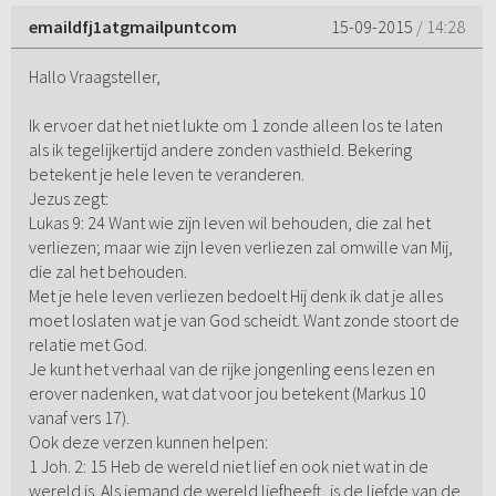
emaildfj1atgmailpuntcom
15-09-2015
/ 14:28
Hallo Vraagsteller,
Ik ervoer dat het niet lukte om 1 zonde alleen los te laten
als ik tegelijkertijd andere zonden vasthield. Bekering
betekent je hele leven te veranderen.
Jezus zegt:
Lukas 9: 24 Want wie zijn leven wil behouden, die zal het
verliezen; maar wie zijn leven verliezen zal omwille van Mij,
die zal het behouden.
Met je hele leven verliezen bedoelt Hij denk ik dat je alles
moet loslaten wat je van God scheidt. Want zonde stoort de
relatie met God.
Je kunt het verhaal van de rijke jongenling eens lezen en
erover nadenken, wat dat voor jou betekent (Markus 10
vanaf vers 17).
Ook deze verzen kunnen helpen:
1 Joh. 2: 15 Heb de wereld niet lief en ook niet wat in de
wereld is. Als iemand de wereld liefheeft, is de liefde van de