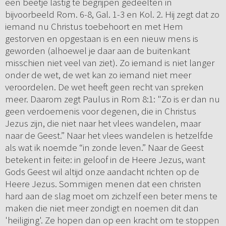
een beetje lastig te begrijpen gedeelten in
bijvoorbeeld Rom. 6-8, Gal. 1-3 en Kol. 2. Hij zegt dat zo
iemand nu Christus toebehoort en met Hem
gestorven en opgestaan is en een nieuw mens is
geworden (alhoewel je daar aan de buitenkant
misschien niet veel van ziet). Zo iemand is niet langer
onder de wet, de wet kan zo iemand niet meer
veroordelen. De wet heeft geen recht van spreken
meer. Daarom zegt Paulus in Rom 8:1: "Zo is er dan nu
geen verdoemenis voor degenen, die in Christus
Jezus zijn, die niet naar het vlees wandelen, maar
naar de Geest.” Naar het vlees wandelen is hetzelfde
als wat ik noemde “in zonde leven.” Naar de Geest
betekent in feite: in geloof in de Heere Jezus, want
Gods Geest wil altijd onze aandacht richten op de
Heere Jezus. Sommigen menen dat een christen
hard aan de slag moet om zichzelf een beter mens te
maken die niet meer zondigt en noemen dit dan
'heiliging'. Ze hopen dan op een kracht om te stoppen