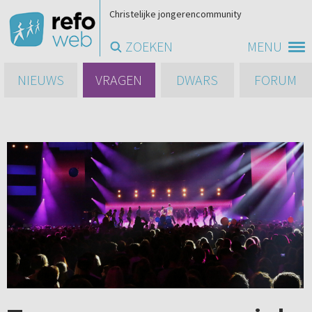
Christelijke jongerencommunity
ZOEKEN
MENU
NIEUWS
VRAGEN
DWARS
FORUM