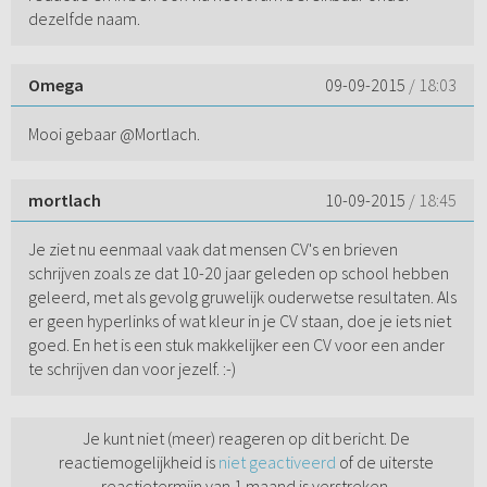
dezelfde naam.
Omega
09-09-2015
/ 18:03
Mooi gebaar @Mortlach.
mortlach
10-09-2015
/ 18:45
Je ziet nu eenmaal vaak dat mensen CV's en brieven
schrijven zoals ze dat 10-20 jaar geleden op school hebben
geleerd, met als gevolg gruwelijk ouderwetse resultaten. Als
er geen hyperlinks of wat kleur in je CV staan, doe je iets niet
goed. En het is een stuk makkelijker een CV voor een ander
te schrijven dan voor jezelf. :-)
Je kunt niet (meer) reageren op dit bericht. De
reactiemogelijkheid is
niet geactiveerd
of de uiterste
reactietermijn van 1 maand is verstreken.