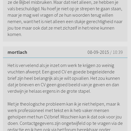
ze de Bijbel misbruiken. Maar dat niet alleen, ze hebben je
vals beschuldigd. Nu hoef je niet op je strepen te gaan staan,
maar je mag wel vragen of ze hun woorden terug willen
nemen, want het is niet alleen een stukje gerechtigheid naar
jou toe maar ook dat ze met zichzelf in het reine kunnen
komen.
mortlach
08-09-2015
/ 10:39
Het is vervelend als je inzet om werk te krijgen zo weinig
vruchten afwerpt. Een goed CV en goede begeleidende
brief zijn heel belangrijk als je wilt opvallen. Het zou kunnen
dat je brieven en CV geen goed beeld van je geven en dan
verdwijn je helaas ergens in de grote stapel.
Met je theologische probleem kan ik je niet helpen, maar ik
werk professioneel met tekst en ik heb vaker mensen
geholpen met hun CV/brief. Misschien kan ik dat ook voor jou
doen. Contactgegevens zijn ongetwijfeld op te vragen via de
redactie en ik ben ook via het forum bereikbaar onder