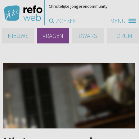
Christelijke jongerencommunity
ZOEKEN
MENU
NIEUWS
VRAGEN
DWARS
FORUM