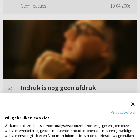
zegt de Bijbel ...
Geen reacties
10-04-2006
Indruk is nog geen afdruk
Elke zondag ga ik twee keer naar de kerk. Ik
lees de Bijbel, ik bid. Ik leef redelijk netjes en
Privacybeleid
ga niet uit in het weekend en heb nog nooit
Wij gebruiken cookies
gemeenschap gehad met een meisje. Toch ben
We kunnen deze plaatsen voor analyse van onze bezoekersgegevens, om onze
ik nog steeds onb...
website te verbeteren, gepersonaliseerde inhoud te tonen en om u een geweldige
11 reacties
10-04-2018
website-ervaring te bieden. Voor meer informatie over de cookies die we gebruiken