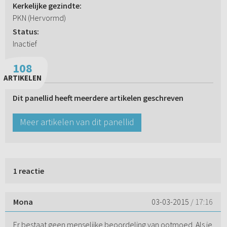
Kerkelijke gezindte:
PKN (Hervormd)
Status:
Inactief
108
ARTIKELEN
Dit panellid heeft meerdere artikelen geschreven
Meer artikelen van dit panellid
1 reactie
Mona
03-03-2015
/ 17:16
Er bestaat geen menselijke beoordeling van ootmoed. Als je