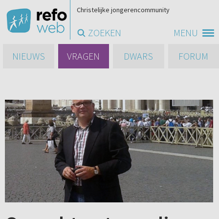
Christelijke jongerencommunity
ZOEKEN
MENU
NIEUWS
VRAGEN
DWARS
FORUM