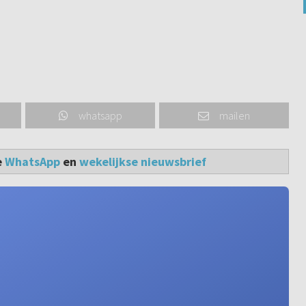
whatsapp
mailen
e
WhatsApp
en
wekelijkse nieuwsbrief