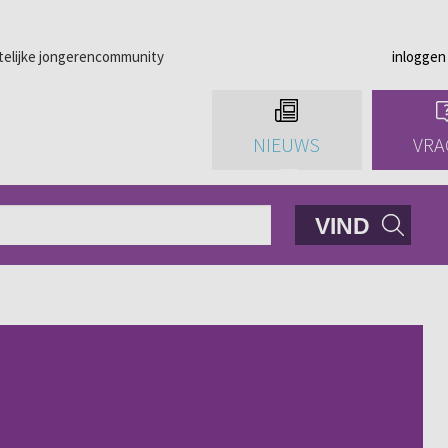
telijke jongerencommunity
inloggen
NIEUWS
VRA
VIND