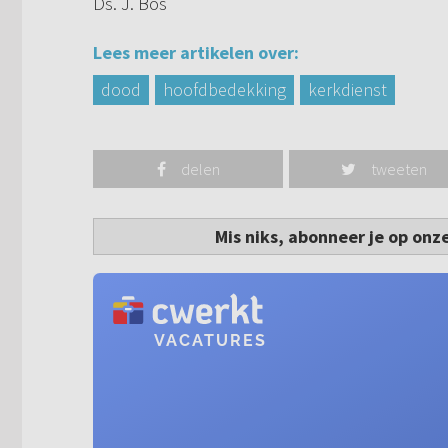
Ds. J. Bos
Lees meer artikelen over:
dood
hoofdbedekking
kerkdienst
delen
tweeten
Mis niks, abonneer je op onz