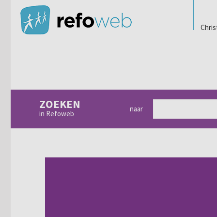
Chris
ZOEKEN
naar
in Refoweb