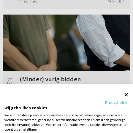
4 reacties
17-09-2012
(Minder) vurig bidden
Aan evangelist Van Dooijeweert. Soms als ik
ergens naar uitzie of ergens tegenop zie, dan
Privacybeleid
bid ik lang van tevoren of de Heere me wil
Wij gebruiken cookies
helpen en of de Heere zijn zegen wil geven die
We kunnen deze plaatsen voor analyse van onze bezoekersgegevens, om onze
dag. Maar als die da...
website te verbeteren, gepersonaliseerde inhoud te tonen en om u een geweldige
Geen reacties
17-09-2015
website-ervaring te bieden. Voor meer informatie over de cookies die we gebruiken
opent u de instellingen.