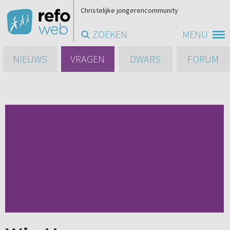
Christelijke jongerencommunity
ZOEKEN
MENU
NIEUWS
VRAGEN
DWARS
FORUM