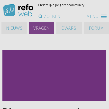
Christelijke jongerencommunity
ZOEKEN
MENU
NIEUWS
VRAGEN
DWARS
FORUM