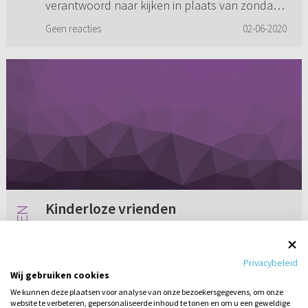
verantwoord naar kijken in plaats van zondags
mijn eigen dienst?
Geen reacties
02-06-2020
Kinderloze vrienden
Onze vrienden zijn al een aantal jaren
getrouwd, maar hebben helaas geen kinderen.
Privacybeleid
Zij willen wel graag aandacht voor hun situatie
Wij gebruiken cookies
als kinderloos echtpaar. Als je echter ergens
We kunnen deze plaatsen voor analyse van onze bezoekersgegevens, om onze
naar vraagt, wijzen ze ...
website te verbeteren, gepersonaliseerde inhoud te tonen en om u een geweldige
2 reacties
02-06-2010