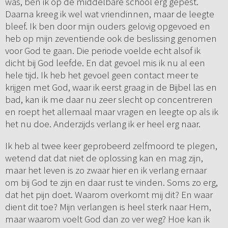
was, ben ik op de middelbare school erg gepest.
Daarna kreeg ik wel wat vriendinnen, maar de leegte
bleef. Ik ben door mijn ouders gelovig opgevoed en
heb op mijn zeventiende ook de beslissing genomen
voor God te gaan. Die periode voelde echt alsof ik
dicht bij God leefde. En dat gevoel mis ik nu al een
hele tijd. Ik heb het gevoel geen contact meer te
krijgen met God, waar ik eerst graag in de Bijbel las en
bad, kan ik me daar nu zeer slecht op concentreren
en roept het allemaal maar vragen en leegte op als ik
het nu doe. Anderzijds verlang ik er heel erg naar.
Ik heb al twee keer geprobeerd zelfmoord te plegen,
wetend dat dat niet de oplossing kan en mag zijn,
maar het leven is zo zwaar hier en ik verlang ernaar
om bij God te zijn en daar rust te vinden. Soms zo erg,
dat het pijn doet. Waarom overkomt mij dit? En waar
dient dit toe? Mijn verlangen is heel sterk naar Hem,
maar waarom voelt God dan zo ver weg? Hoe kan ik