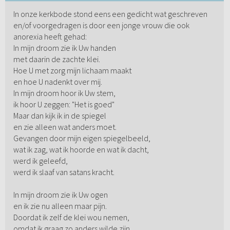
In onze kerkbode stond eens een gedicht wat geschreven
en/of voorgedragen is door een jonge vrouw die ook
anorexia heeft gehad:
In mijn droom zie ik Uw handen
met daarin de zachte klei.
Hoe U met zorg mijn lichaam maakt
en hoe U nadenkt over mij.
In mijn droom hoor ik Uw stem,
ik hoor U zeggen: "Het is goed"
Maar dan kijk ik in de spiegel
en zie alleen wat anders moet.
Gevangen door mijn eigen spiegelbeeld,
wat ik zag, wat ik hoorde en wat ik dacht,
werd ik geleefd,
werd ik slaaf van satans kracht.
In mijn droom zie ik Uw ogen
en ik zie nu alleen maar pijn.
Doordat ik zelf de klei wou nemen,
omdat ik graag zo anders wilde zijn.