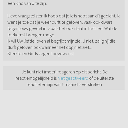
een kind van U te zijn.
Lieve vraagstelster, ik hoop dat je iets hebt aan dit gedicht. Ik
wens je toe dat je weer durft te geloven, vaak ook dwars
tegen jouw gevoel in. Zoals het ook staat in het lied: Wat de
toekomst brengen moge.
Ik wil Uw liefde loven al begrijpt mijn ziel U niet, zalig hij die
durft geloven ook wanneer het oog niet ziet....
Sterkte en Gods zegen toegewenst.
Je kunt niet (meer) reageren op dit bericht. De
reactiemogelijkheid is
niet geactiveerd
of de uiterste
reactietermijn van 1 maand is verstreken.