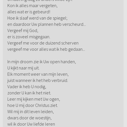
Kon ik alles maar vergeten,
alles wat er is gebeurd!
Hoe ik slaaf werd van de spiegel;
en daardoor Uw plannen heb verscheurd...
Vergeef mij God,
er is zoveel misgegaan.
Vergeef me voor de duizend scherven
vergeef me voor alles wat ik heb gedaan...
In mijn droom zie ik Uw open handen,
U kijkt naar mij uit.
Elk moment weer van mijn leven,
juist wanneer ik het heb verbruid.
Vader ik heb U nodig,
zonder U kan ik het niet.
Leer mij kijken met Uw ogen,
hoe U mij door Christus ziet.
Wil mij in dit leven leiden,
dwars door de woestijn,
wil ik door Uw liefde leren