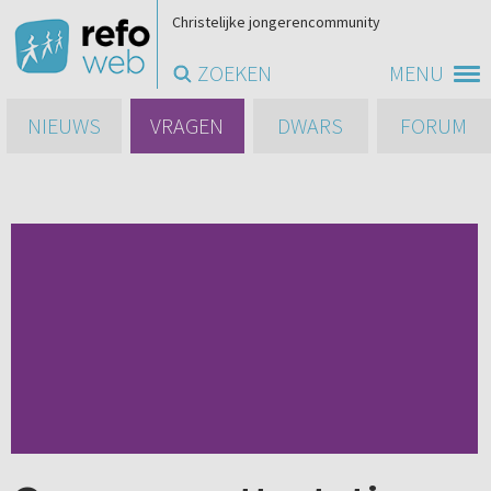
Christelijke jongerencommunity
ZOEKEN
MENU
NIEUWS
VRAGEN
DWARS
FORUM