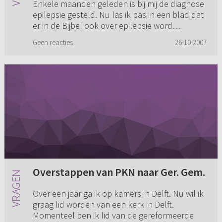
Enkele maanden geleden is bij mij de diagnose
over epilepsie word gesproken. Ja,
epilepsie gesteld. Nu las ik pas in een blad dat
dat er zelfs iemand was met
er in de Bijbel ook over epilepsie word
epilepsie. Kunt u mij hier meer
gesproken. Ja, dat er zelfs iemand was met
duidelijkheid over geven?
Geen reacties
26-10-2007
epilepsie. Kunt u mij ...
Overstappen van PKN naar Ger. Gem.
Over een jaar ga ik op kamers in Delft. Nu wil ik
graag lid worden van een kerk in Delft.
Momenteel ben ik lid van de gereformeerde