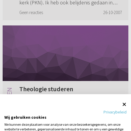
kerk (PKN). Ik heb ook belijdenis gedaan in
deze kerk. Zelf zie ik v...
Geen reacties
26-10-2007
Theologie studeren
Graag zou ik theologie gaan studeren. Ik weet
alleen niet of ik het ga redden met de talen,
Privacybeleid
Grieks, Hebreeuws en Latijn. Hoe kan ik daar
Wij gebruiken cookies
achter komen? Ik ben een HBO'er met een
We kunnen deze plaatsen voor analyse van onze bezoekersgegevens, om onze
propedeuse. Ik weet nie...
website te verbeteren, gepersonaliseerde inhoud te tonen en om u een geweldige
Geen reacties
26-10-2009