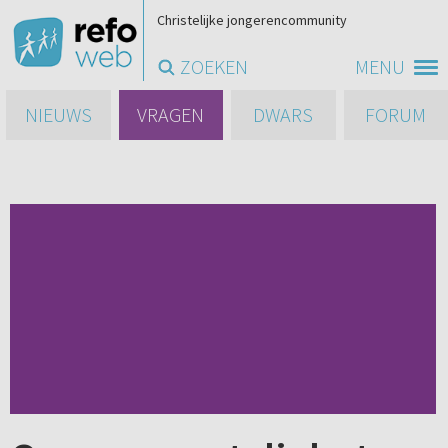
Christelijke jongerencommunity
ZOEKEN
MENU
NIEUWS
VRAGEN
DWARS
FORUM