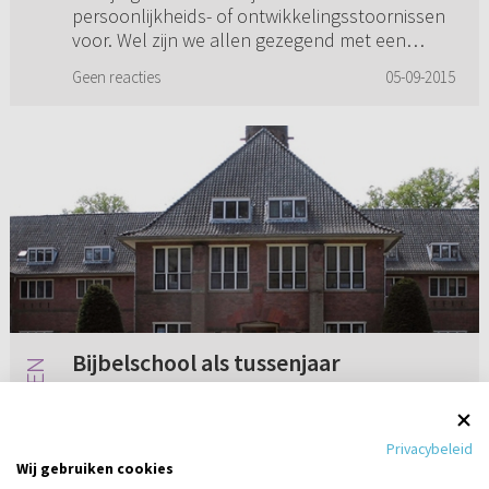
persoonlijkheids- of ontwikkelingsstoornissen
voor. Wel zijn we allen gezegend met een
goede intelligentie. Ondanks deze achtergrond
Geen reacties
05-09-2015
was het een fijn gezin...
Bijbelschool als tussenjaar
Is er een goede, Bijbelgetrouwe Bijbelschool,
of het liefst online Bijbelschool/studie/online
Privacybeleid
theologie studie, die aan te raden is voor
Wij gebruiken cookies
iemand die zich wil verdiepen en bezinnen?