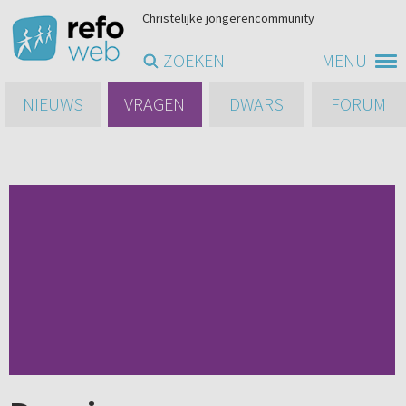
Christelijke jongerencommunity
ZOEKEN
MENU
NIEUWS
VRAGEN
DWARS
FORUM