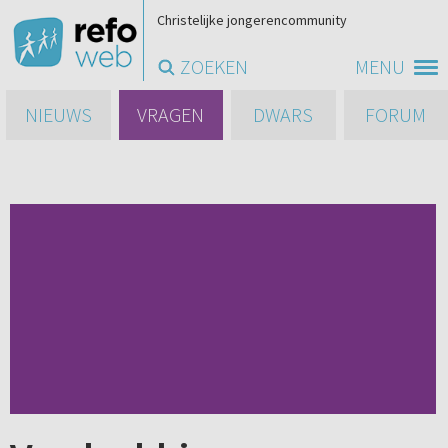
Christelijke jongerencommunity
ZOEKEN
MENU
NIEUWS
VRAGEN
DWARS
FORUM