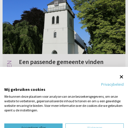
Een passende gemeente vinden
Ik zit momenteel met een probleem. Mijn
vriendin is evangelisch en ik ben
Privacybeleid
reformatorisch opgevoed. We willen op korte
Wij gebruiken cookies
termijn samen gaan wonen/trouwen. Nu zijn
We kunnen deze plaatsen voor analyse van onze bezoekersgegevens, om onze
we op een punt beland dat wij graag een ...
website te verbeteren, gepersonaliseerde inhoud te tonen en om u een geweldige
Geen reacties
15-03-2017
website-ervaring te bieden. Voor meer informatie over de cookies die we gebruiken
opent u de instellingen.
Stel hier
een vraag
design website door
Accepteer alles
Weigeren