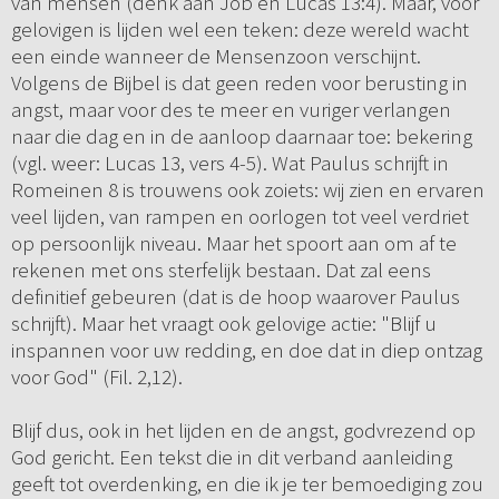
van mensen (denk aan Job en Lucas 13:4). Maar, voor
gelovigen is lijden wel een teken: deze wereld wacht
een einde wanneer de Mensenzoon verschijnt.
Volgens de Bijbel is dat geen reden voor berusting in
angst, maar voor des te meer en vuriger verlangen
naar die dag en in de aanloop daarnaar toe: bekering
(vgl. weer: Lucas 13, vers 4-5). Wat Paulus schrijft in
Romeinen 8 is trouwens ook zoiets: wij zien en ervaren
veel lijden, van rampen en oorlogen tot veel verdriet
op persoonlijk niveau. Maar het spoort aan om af te
rekenen met ons sterfelijk bestaan. Dat zal eens
definitief gebeuren (dat is de hoop waarover Paulus
schrijft). Maar het vraagt ook gelovige actie: "Blijf u
inspannen voor uw redding, en doe dat in diep ontzag
voor God" (Fil. 2,12).
Blijf dus, ook in het lijden en de angst, godvrezend op
God gericht. Een tekst die in dit verband aanleiding
geeft tot overdenking, en die ik je ter bemoediging zou