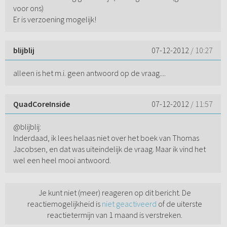
voor ons)
Er is verzoening mogelijk!
blijblij
07-12-2012
/ 10:27
alleen is het m.i. geen antwoord op de vraag....
QuadCoreInside
07-12-2012
/ 11:57
@blijblij:
Inderdaad, ik lees helaas niet over het boek van Thomas
Jacobsen, en dat was uiteindelijk de vraag. Maar ik vind het
wel een heel mooi antwoord.
Je kunt niet (meer) reageren op dit bericht. De
reactiemogelijkheid is
niet geactiveerd
of de uiterste
reactietermijn van 1 maand is verstreken.