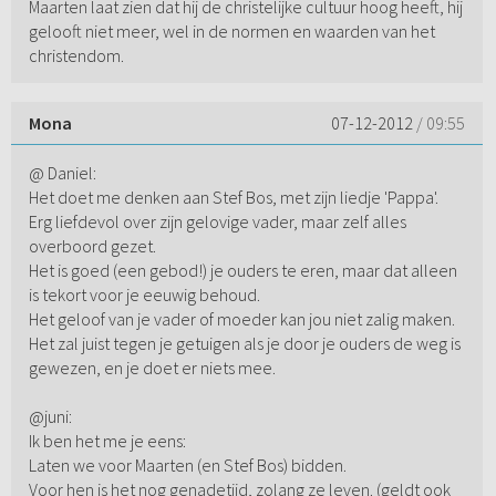
Maarten laat zien dat hij de christelijke cultuur hoog heeft, hij
gelooft niet meer, wel in de normen en waarden van het
christendom.
Mona
07-12-2012
/ 09:55
@ Daniel:
Het doet me denken aan Stef Bos, met zijn liedje 'Pappa'.
Erg liefdevol over zijn gelovige vader, maar zelf alles
overboord gezet.
Het is goed (een gebod!) je ouders te eren, maar dat alleen
is tekort voor je eeuwig behoud.
Het geloof van je vader of moeder kan jou niet zalig maken.
Het zal juist tegen je getuigen als je door je ouders de weg is
gewezen, en je doet er niets mee.
@juni:
Ik ben het me je eens:
Laten we voor Maarten (en Stef Bos) bidden.
Voor hen is het nog genadetijd, zolang ze leven. (geldt ook