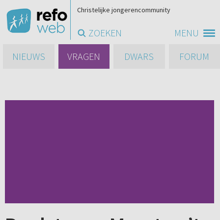
Christelijke jongerencommunity
ZOEKEN
MENU
NIEUWS
VRAGEN
DWARS
FORUM