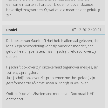
eenzame maarten t, hart toch bidden,of bovenstaande
bevestigd mag worden. O, wat zal die maarten dan gelukkig
zijn!
Daniel
07-12-2012
/ 09:21
De boeken van Maarten 't Hart heb ik allemaal gelezen, dan
lees ik zijn bewondering voor zijn vader en moeder, het
geloof heeft hij verlaten, maar hij schrijft liefdevol over zijn
ouders.
Hij schrijft ook over zijn onzekerheid tegenover meisjes, zijn
twijfels, zijn angsten.
Ja hij schrijft ook over zijn problemen met het geloof, zijn
gereformeerde afkomst, maar hij schrijft er wel over.
Ooit las ik de zin: 'Als niemand meer over God praat is Hij
echt dood.