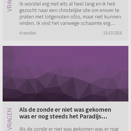
Ik worstel erg met iets al heel lang en ik heb
gezocht naar een christelijke site om erover te
praten met lotgenoten ofzo, maar niet kunnen
vinden. Ik vind het vanwege schaamte erg
moeilijk hier open ...
4 reacties
19-10-2016
Als de zonde er niet was gekomen
was er nog steeds het Paradijs
geweest. Niemand zou gestorven
Als de zonde er niet was gekomen was er nog
zijn. Maar al die mensen kunnen toch