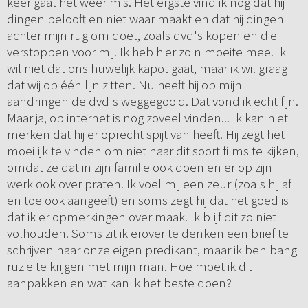
keer gaat het weer mis. Het ergste vind ik nog dat hij
dingen belooft en niet waar maakt en dat hij dingen
achter mijn rug om doet, zoals dvd's kopen en die
verstoppen voor mij. Ik heb hier zo'n moeite mee. Ik
wil niet dat ons huwelijk kapot gaat, maar ik wil graag
dat wij op één lijn zitten. Nu heeft hij op mijn
aandringen de dvd's weggegooid. Dat vond ik echt fijn.
Maar ja, op internet is nog zoveel vinden... Ik kan niet
merken dat hij er oprecht spijt van heeft. Hij zegt het
moeilijk te vinden om niet naar dit soort films te kijken,
omdat ze dat in zijn familie ook doen en er op zijn
werk ook over praten. Ik voel mij een zeur (zoals hij af
en toe ook aangeeft) en soms zegt hij dat het goed is
dat ik er opmerkingen over maak. Ik blijf dit zo niet
volhouden. Soms zit ik erover te denken een brief te
schrijven naar onze eigen predikant, maar ik ben bang
ruzie te krijgen met mijn man. Hoe moet ik dit
aanpakken en wat kan ik het beste doen?