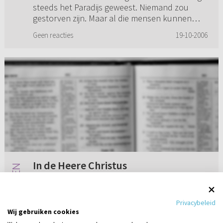
steeds het Paradijs geweest. Niemand zou
nooit een plaats hebben op de
gestorven zijn. Maar al die mensen kunnen
aarde? (...)
toch nooit een plaats hebben op de aarde? Ik
Geen reacties
19-10-2006
twijfel vaak aan het bestaan...
In de Heere Christus
Wat betekent in den Heere Christus?
Privacybeleid
Wij gebruiken cookies