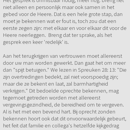
Het gesprek is onmisbaar nodig, meer nog: breng het
niet alleen en persoonlijk maar ook samen in het
gebed voor de Heere. Dat is een hele grote stap, dan
moet je bekennen wat er fout is, toch zou dat een
eerste zegen zijn: met elkaar en voor elkaar dit voor de
Heere neerleggen. Breng dat ter sprake, als het
gesprek een keer 'redelijk' is.
Aan het terugkrijgen van vertrouwen moet allereerst
door uw man worden gewerkt. Dan gaat het om meer
dan "spijt betuigen." We lezen in Spreuken 28: 13: "Die
zijn overtredingen bedekt, zal niet voorspoedig zijn;
maar die ze bekent en laat, zal barmhartigheid
verkrijgen." Dit bedoelde oprechte bekennen, mag
tegemoet getreden worden met allereerst
vergevingsgezindheid, de bereidheid om te vergeven.
Al is het met een bevend hart. Bij oprecht zonden
bekennen hoort ook dat dit onvoorwaardelijk gebeurt,
het feit dat familie en collega's hetzelfde kijkgedrag