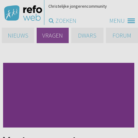
Christelijke jongerencommunity
ZOEKEN
MENU
NIEUWS
VRAGEN
DWARS
FORUM