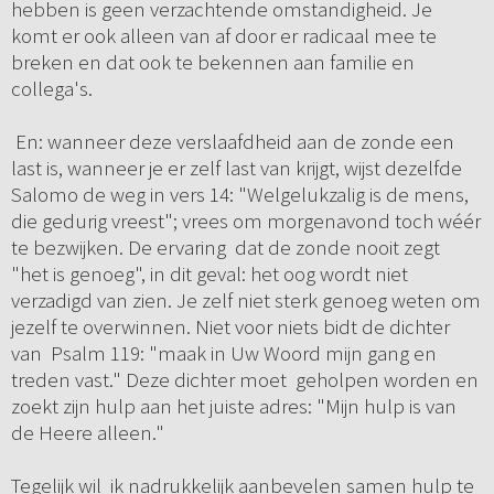
hebben is geen verzachtende omstandigheid. Je
komt er ook alleen van af door er radicaal mee te
breken en dat ook te bekennen aan familie en
collega's.
En: wanneer deze verslaafdheid aan de zonde een
last is, wanneer je er zelf last van krijgt, wijst dezelfde
Salomo de weg in vers 14: "Welgelukzalig is de mens,
die gedurig vreest"; vrees om morgenavond toch wéér
te bezwijken. De ervaring dat de zonde nooit zegt
"het is genoeg", in dit geval: het oog wordt niet
verzadigd van zien. Je zelf niet sterk genoeg weten om
jezelf te overwinnen. Niet voor niets bidt de dichter
van Psalm 119: "maak in Uw Woord mijn gang en
treden vast." Deze dichter moet geholpen worden en
zoekt zijn hulp aan het juiste adres: "Mijn hulp is van
de Heere alleen."
Tegelijk wil ik nadrukkelijk aanbevelen samen hulp te