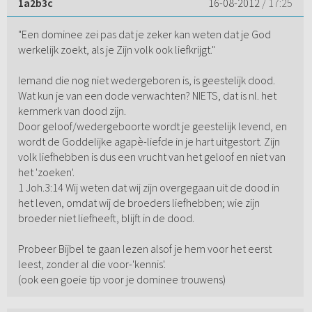
1a2b3c
16-08-2012
/ 17:25
"Een dominee zei pas dat je zeker kan weten dat je God
werkelijk zoekt, als je Zijn volk ook liefkrijgt."
Iemand die nog niet wedergeboren is, is geestelijk dood.
Wat kun je van een dode verwachten? NIETS, dat is nl. het
kernmerk van dood zijn.
Door geloof/wedergeboorte wordt je geestelijk levend, en
wordt de Goddelijke agapè-liefde in je hart uitgestort. Zijn
volk liefhebben is dus een vrucht van het geloof en niet van
het 'zoeken'.
1 Joh.3:14 Wij weten dat wij zijn overgegaan uit de dood in
het leven, omdat wij de broeders liefhebben; wie zijn
broeder niet liefheeft, blijft in de dood.
Probeer Bijbel te gaan lezen alsof je hem voor het eerst
leest, zonder al die voor-'kennis'.
(ook een goeie tip voor je dominee trouwens)