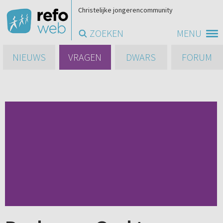
Christelijke jongerencommunity
ZOEKEN
MENU
NIEUWS
VRAGEN
DWARS
FORUM