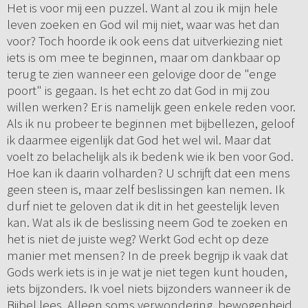
Het is voor mij een puzzel. Want al zou ik mijn hele
leven zoeken en God wil mij niet, waar was het dan
voor? Toch hoorde ik ook eens dat uitverkiezing niet
iets is om mee te beginnen, maar om dankbaar op
terug te zien wanneer een gelovige door de "enge
poort" is gegaan. Is het echt zo dat God in mij zou
willen werken? Er is namelijk geen enkele reden voor.
Als ik nu probeer te beginnen met bijbellezen, geloof
ik daarmee eigenlijk dat God het wel wil. Maar dat
voelt zo belachelijk als ik bedenk wie ik ben voor God.
Hoe kan ik daarin volharden? U schrijft dat een mens
geen steen is, maar zelf beslissingen kan nemen. Ik
durf niet te geloven dat ik dit in het geestelijk leven
kan. Wat als ik de beslissing neem God te zoeken en
het is niet de juiste weg? Werkt God echt op deze
manier met mensen? In de preek begrijp ik vaak dat
Gods werk iets is in je wat je niet tegen kunt houden,
iets bijzonders. Ik voel niets bijzonders wanneer ik de
Bijbel lees. Alleen soms verwondering, bewogenheid