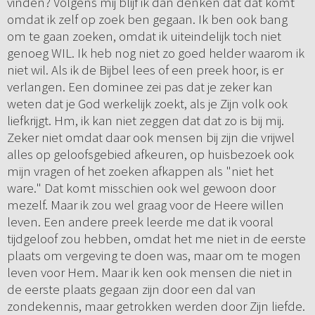
vinden? Volgens mij blijf ik dan denken dat dat komt
omdat ik zelf op zoek ben gegaan. Ik ben ook bang
om te gaan zoeken, omdat ik uiteindelijk toch niet
genoeg WIL. Ik heb nog niet zo goed helder waarom ik
niet wil. Als ik de Bijbel lees of een preek hoor, is er
verlangen. Een dominee zei pas dat je zeker kan
weten dat je God werkelijk zoekt, als je Zijn volk ook
liefkrijgt. Hm, ik kan niet zeggen dat dat zo is bij mij.
Zeker niet omdat daar ook mensen bij zijn die vrijwel
alles op geloofsgebied afkeuren, op huisbezoek ook
mijn vragen of het zoeken afkappen als "niet het
ware." Dat komt misschien ook wel gewoon door
mezelf. Maar ik zou wel graag voor de Heere willen
leven. Een andere preek leerde me dat ik vooral
tijdgeloof zou hebben, omdat het me niet in de eerste
plaats om vergeving te doen was, maar om te mogen
leven voor Hem. Maar ik ken ook mensen die niet in
de eerste plaats gegaan zijn door een dal van
zondekennis, maar getrokken werden door Zijn liefde.