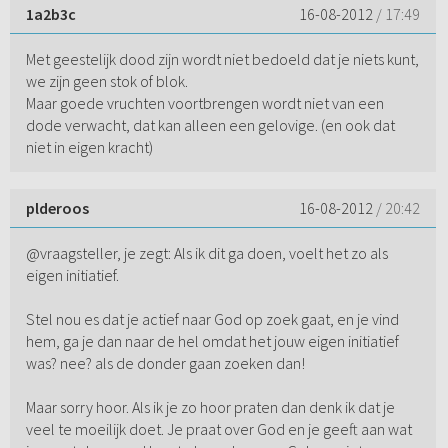
1a2b3c
16-08-2012
/ 17:49
Met geestelijk dood zijn wordt niet bedoeld dat je niets kunt,
we zijn geen stok of blok.
Maar goede vruchten voortbrengen wordt niet van een
dode verwacht, dat kan alleen een gelovige. (en ook dat
niet in eigen kracht)
plderoos
16-08-2012
/ 20:42
@vraagsteller, je zegt: Als ik dit ga doen, voelt het zo als
eigen initiatief.
Stel nou es dat je actief naar God op zoek gaat, en je vind
hem, ga je dan naar de hel omdat het jouw eigen initiatief
was? nee? als de donder gaan zoeken dan!
Maar sorry hoor. Als ik je zo hoor praten dan denk ik dat je
veel te moeilijk doet. Je praat over God en je geeft aan wat