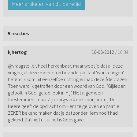
Meer artikelen van dit panellid
5 reacties
kjhertog
16-08-2012
/ 16:34
@vraagsteller, heel herkenbaar, maar weet je dat al deze
vragen, al deze moeiten in bevindelijke taal 'worstelingen'
heten? Ik kom uit eenzelfde richting en had dezelfde vragen.
Toen werd ik getroffen door een woord van God, "Gijlieden
gelooft in God, geloof ook in Mij". Niet algemeen
toestemmen, maar Zijn borgwerk ook voor jou/mij. De
Heere geeft de opdracht om Hem te geloven en gaat je
ZEKER bekend maken dat je dat zonder Hem nooit had
gekund. Dat niet uit u, het is Gods gave.