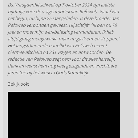
Ds. Vreugdenhil schreef op 7 oktober 2024 zijn laatste
bijdrage voor de vragenrubriek van Refoweb. Vanaf van
het begin, nu bijna 25 jaar geleden, is deze broeder aan
Refoweb verbonden geweest. Hij schrijft: "Ik ben nu 78
jaar en moet mijn werkbelasting verminderen. Ik heb
altijd graag meegewerkt, maar nu ga ik ermee stoppen."
Het langstdienende panellid van Refoweb neemt
hiermee afscheid na 231 vragen en antwoorden. De
redactie van Refoweb zegt hem voor dit alles hartelijk
dank en wenst hem nog veel gezegende en vruchtbare
jaren toe bij het werk in Gods Koninkrijk.
Bekijk ook: