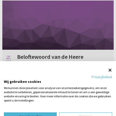
Beloftewoord van de Heere
Een paar maanden geleden heb ik beloften
van God gekregen en mocht ik geloven dat
Privacybeleid
Christus ook voor mij aan het kruis gestorven
Wij gebruiken cookies
is. Ik was er zo vol van dat ik het wel aan
We kunnen deze plaatsen voor analyse van onze bezoekersgegevens, om onze
iedereen zou willen vertelle...
website te verbeteren, gepersonaliseerde inhoud te tonen en om u een geweldige
6 reacties
16-08-2011
website-ervaring te bieden. Voor meer informatie over de cookies die we gebruiken
opent u de instellingen.
Stel hier
een vraag
design website door