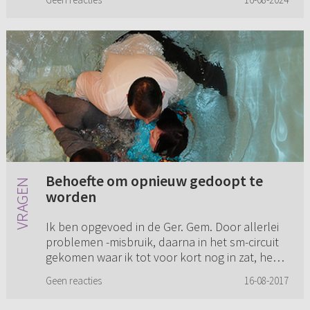
nog niet weten. Nu hebben onze oudste...
Behoefte om opnieuw gedoopt te
worden
Ik ben opgevoed in de Ger. Gem. Door allerlei
problemen -misbruik, daarna in het sm-circuit
gekomen waar ik tot voor kort nog in zat, heel
veel problemen in mijn gezinssituatie thuis etc.-
Geen reacties
16-08-2017
heb ik op e...