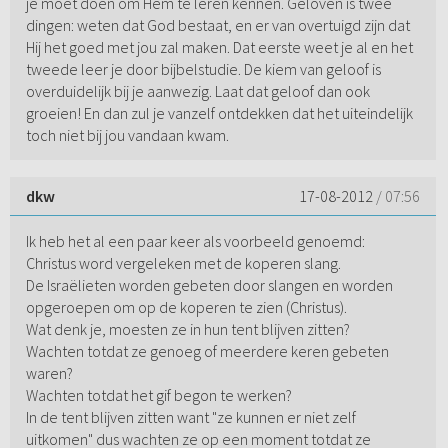
je moet doen om Hem te leren kennen. Geloven is twee
dingen: weten dat God bestaat, en er van overtuigd zijn dat
Hij het goed met jou zal maken. Dat eerste weet je al en het
tweede leer je door bijbelstudie. De kiem van geloof is
overduidelijk bij je aanwezig. Laat dat geloof dan ook
groeien! En dan zul je vanzelf ontdekken dat het uiteindelijk
toch niet bij jou vandaan kwam.
dkw
17-08-2012
/ 07:56
Ik heb het al een paar keer als voorbeeld genoemd:
Christus word vergeleken met de koperen slang.
De Israëlieten worden gebeten door slangen en worden
opgeroepen om op de koperen te zien (Christus).
Wat denk je, moesten ze in hun tent blijven zitten?
Wachten totdat ze genoeg of meerdere keren gebeten
waren?
Wachten totdat het gif begon te werken?
In de tent blijven zitten want "ze kunnen er niet zelf
uitkomen" dus wachten ze op een moment totdat ze