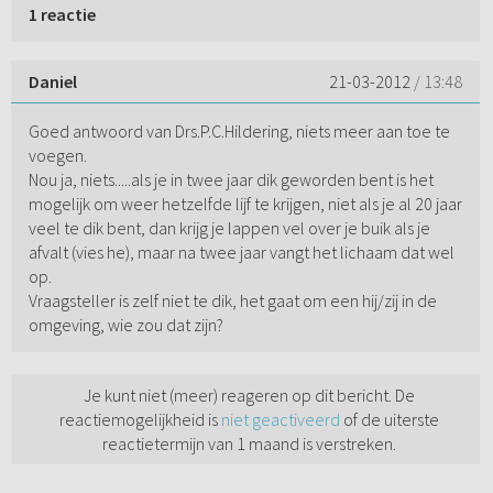
1 reactie
Daniel
21-03-2012
/ 13:48
Goed antwoord van Drs.P.C.Hildering, niets meer aan toe te
voegen.
Nou ja, niets.....als je in twee jaar dik geworden bent is het
mogelijk om weer hetzelfde lijf te krijgen, niet als je al 20 jaar
veel te dik bent, dan krijg je lappen vel over je buik als je
afvalt (vies he), maar na twee jaar vangt het lichaam dat wel
op.
Vraagsteller is zelf niet te dik, het gaat om een hij/zij in de
omgeving, wie zou dat zijn?
Je kunt niet (meer) reageren op dit bericht. De
reactiemogelijkheid is
niet geactiveerd
of de uiterste
reactietermijn van 1 maand is verstreken.