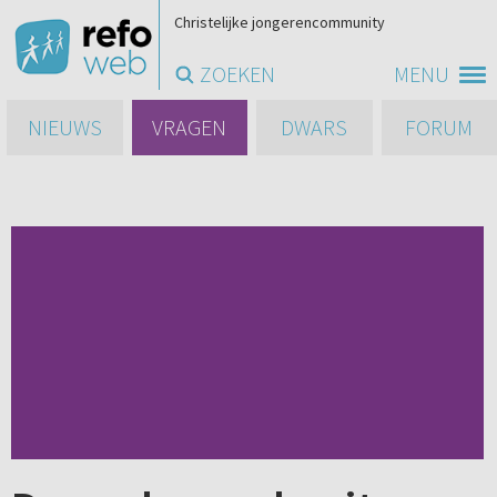
Christelijke jongerencommunity
ZOEKEN
MENU
NIEUWS
VRAGEN
DWARS
FORUM