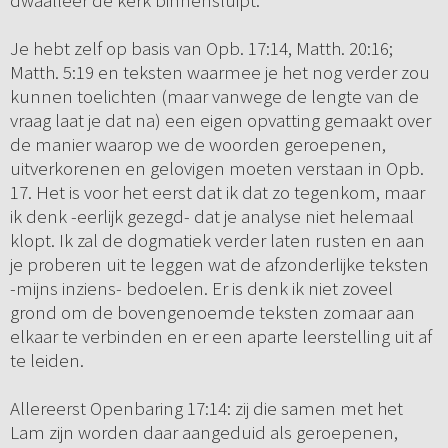
dwaalleer de kerk binnensluipt.
Je hebt zelf op basis van Opb. 17:14, Matth. 20:16;
Matth. 5:19 en teksten waarmee je het nog verder zou
kunnen toelichten (maar vanwege de lengte van de
vraag laat je dat na) een eigen opvatting gemaakt over
de manier waarop we de woorden geroepenen,
uitverkorenen en gelovigen moeten verstaan in Opb.
17. Het is voor het eerst dat ik dat zo tegenkom, maar
ik denk -eerlijk gezegd- dat je analyse niet helemaal
klopt. Ik zal de dogmatiek verder laten rusten en aan
je proberen uit te leggen wat de afzonderlijke teksten
-mijns inziens- bedoelen. Er is denk ik niet zoveel
grond om de bovengenoemde teksten zomaar aan
elkaar te verbinden en er een aparte leerstelling uit af
te leiden.
Allereerst Openbaring 17:14: zij die samen met het
Lam zijn worden daar aangeduid als geroepenen,