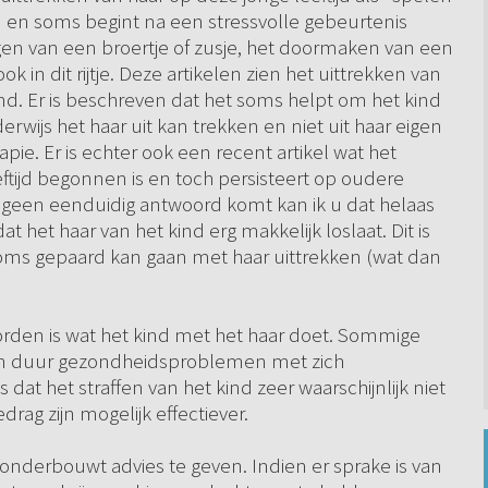
en soms begint na een stressvolle gebeurtenis
rijgen van een broertje of zusje, het doormaken van een
ok in dit rijtje. Deze artikelen zien het uittrekken van
and. Er is beschreven dat het soms helpt om het kind
wijs het haar uit kan trekken en niet uit haar eigen
pie. Er is echter ook een recent artikel wat het
eeftijd begonnen is en toch persisteert op oudere
g geen eenduidig antwoord komt kan ik u dat helaas
at het haar van het kind erg makkelijk loslaat. Dit is
ms gepaard kan gaan met haar uittrekken (wat dan
orden is wat het kind met het haar doet. Sommige
den duur gezondheidsproblemen met zich
t het straffen van het kind zeer waarschijnlijk niet
drag zijn mogelijk effectiever.
onderbouwt advies te geven. Indien er sprake is van