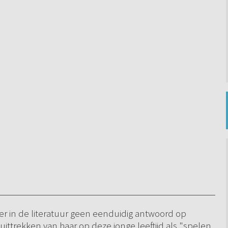
er in de literatuur geen eenduidig antwoord op
ittrekken van haar op deze jonge leeftijd als "spelen