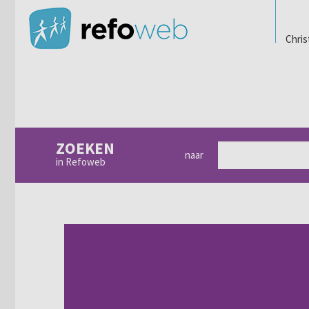
Chris
ZOEKEN
naar
in Refoweb