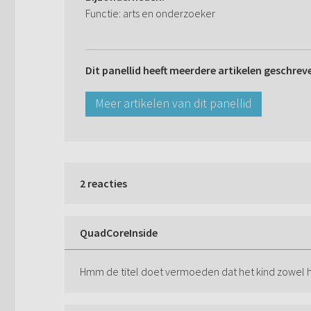
Functie: arts en onderzoeker
Dit panellid heeft meerdere artikelen geschrev
Meer artikelen van dit panellid
2 reacties
QuadCoreInside
Hmm de titel doet vermoeden dat het kind zowel haa