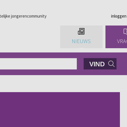
telijke jongerencommunity
inloggen
NIEUWS
VRA
VIND