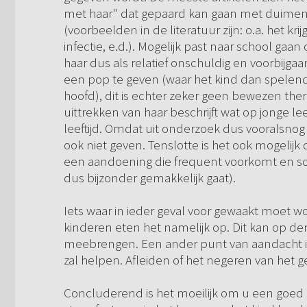
met haar" dat gepaard kan gaan met duimen 
(voorbeelden in de literatuur zijn: o.a. het k
infectie, e.d.). Mogelijk past naar school gaan o
haar dus als relatief onschuldig en voorbijga
een pop te geven (waar het kind dan spelender
hoofd), dit is echter zeker geen bewezen thera
uittrekken van haar beschrijft wat op jonge l
leeftijd. Omdat uit onderzoek dus vooralsno
ook niet geven. Tenslotte is het ook mogelijk d
een aandoening die frequent voorkomt en so
dus bijzonder gemakkelijk gaat).
Iets waar in ieder geval voor gewaakt moet w
kinderen eten het namelijk op. Dit kan op 
meebrengen. Een ander punt van aandacht is da
zal helpen. Afleiden of het negeren van het ge
Concluderend is het moeilijk om u een goed 