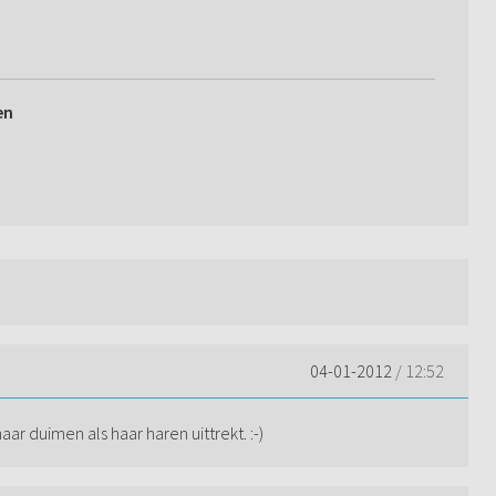
en
04-01-2012
/ 12:52
r duimen als haar haren uittrekt. :-)