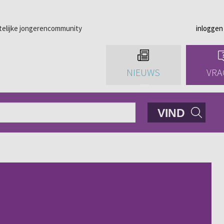
telijke jongerencommunity
inloggen
NIEUWS
VRA
VIND