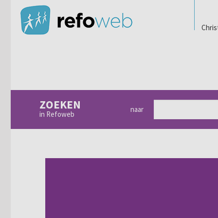
Chris
ZOEKEN
naar
in Refoweb