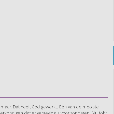
 zomaar. Dat heeft God gewerkt. Eén van de mooiste
erkondigen dat er vergeving is voor zondaren. Nu tobt