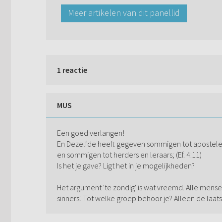
Meer artikelen van dit panellid
1 reactie
MUS
Een goed verlangen!
En Dezelfde heeft gegeven sommigen tot apostele
en sommigen tot herders en leraars; (Ef. 4:11)
Is het je gave? Ligt het in je mogelijkheden?
Het argument 'te zondig' is wat vreemd. Alle mensen
sinners'. Tot welke groep behoor je? Alleen de laa