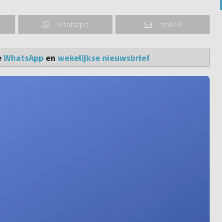
whatsapp
mailen
e
WhatsApp
en
wekelijkse nieuwsbrief