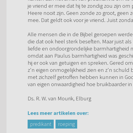
je vriend er mee dat hij te zondig zou zijn o
Heere nooit zijn. Geen zonde zo groot, geen 
mee. Dat geldt ook voor je vriend. Juist zonda
Alle mensen die in de Bijbel geroepen werden
die dat ook heel sterk beseften. Maar juist 
liefde en ondoorgrondelijke barmhartigheid 
omdat aan Paulus barmhartigheid was geschied 
hij er ook van getuigen en spreken. Gered om
z'n eigen onmogelijkheid zien en z'n schuld
met zichzelf getroffen hebben kunnen in God
van eigen onwaardigheid hoe bruikbaarder in 
Ds. R. W. van Mourik, Elburg
Lees meer artikelen over:
predikant
roeping