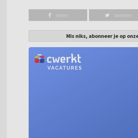
delen
tweeten
Mis niks, abonneer je op onz