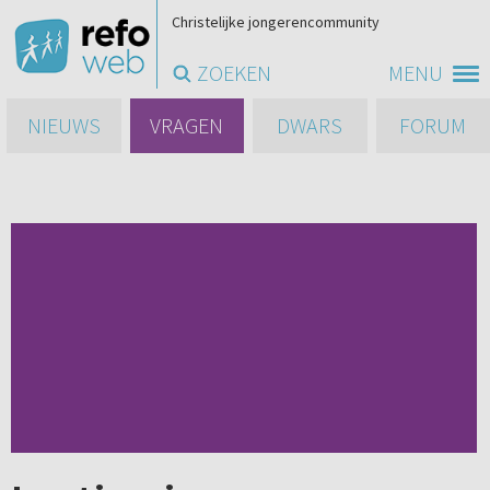
Christelijke jongerencommunity
ZOEKEN
MENU
NIEUWS
VRAGEN
DWARS
FORUM