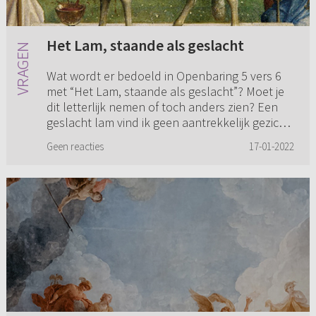
Het Lam, staande als geslacht
Wat wordt er bedoeld in Openbaring 5 vers 6
met “Het Lam, staande als geslacht”? Moet je
dit letterlijk nemen of toch anders zien? Een
geslacht lam vind ik geen aantrekkelijk gezicht
eerlijk gezegd ...
Geen reacties
17-01-2022