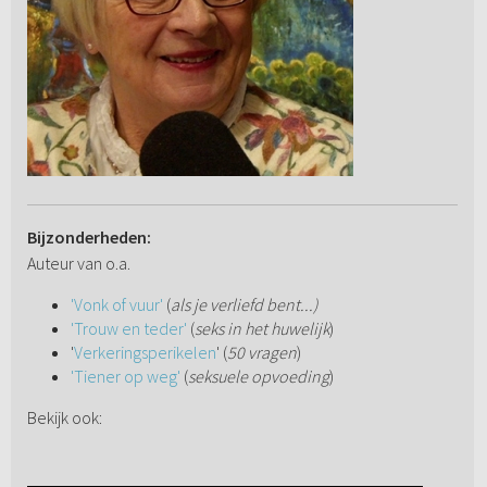
Bijzonderheden:
Auteur van o.a.
'Vonk of vuur'
(
als je verliefd bent...)
'Trouw en teder'
(
seks in het huwelijk
)
'
Verkeringsperikelen
' (
50 vragen
)
'Tiener op weg'
(
seksuele opvoeding
)
Bekijk ook: