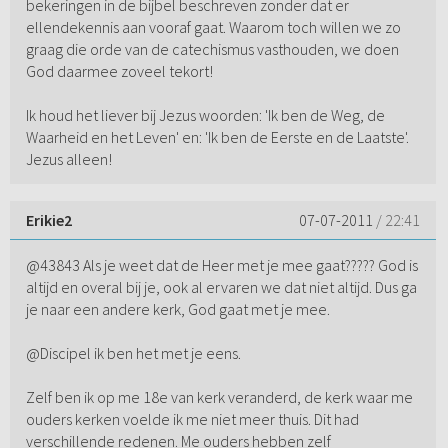
bekeringen in de bijbel beschreven zonder dat er
ellendekennis aan vooraf gaat. Waarom toch willen we zo
graag die orde van de catechismus vasthouden, we doen
God daarmee zoveel tekort!
Ik houd het liever bij Jezus woorden: 'Ik ben de Weg, de
Waarheid en het Leven' en: 'Ik ben de Eerste en de Laatste'.
Jezus alleen!
Erikie2
07-07-2011
/ 22:41
@43843 Als je weet dat de Heer met je mee gaat????? God is
altijd en overal bij je, ook al ervaren we dat niet altijd. Dus ga
je naar een andere kerk, God gaat met je mee.
@Discipel ik ben het met je eens.
Zelf ben ik op me 18e van kerk veranderd, de kerk waar me
ouders kerken voelde ik me niet meer thuis. Dit had
verschillende redenen. Me ouders hebben zelf