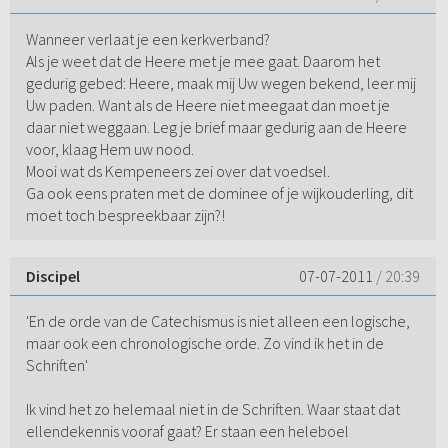
Wanneer verlaat je een kerkverband?
Als je weet dat de Heere met je mee gaat. Daarom het
gedurig gebed: Heere, maak mij Uw wegen bekend, leer mij
Uw paden. Want als de Heere niet meegaat dan moet je
daar niet weggaan. Leg je brief maar gedurig aan de Heere
voor, klaag Hem uw nood.
Mooi wat ds Kempeneers zei over dat voedsel.
Ga ook eens praten met de dominee of je wijkouderling, dit
moet toch bespreekbaar zijn?!
Discipel
07-07-2011
/ 20:39
'En de orde van de Catechismus is niet alleen een logische,
maar ook een chronologische orde. Zo vind ik het in de
Schriften'
Ik vind het zo helemaal niet in de Schriften. Waar staat dat
ellendekennis vooraf gaat? Er staan een heleboel