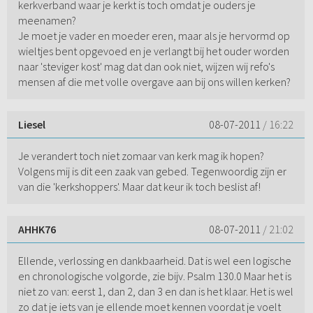
kerkverband waar je kerkt is toch omdat je ouders je
meenamen?
Je moet je vader en moeder eren, maar als je hervormd op
wieltjes bent opgevoed en je verlangt bij het ouder worden
naar 'steviger kost' mag dat dan ook niet, wijzen wij refo's
mensen af die met volle overgave aan bij ons willen kerken?
Liesel
08-07-2011
/ 16:22
Je verandert toch niet zomaar van kerk mag ik hopen?
Volgens mij is dit een zaak van gebed. Tegenwoordig zijn er
van die 'kerkshoppers'. Maar dat keur ik toch beslist af!
AHHK76
08-07-2011
/ 21:02
Ellende, verlossing en dankbaarheid. Dat is wel een logische
en chronologische volgorde, zie bijv. Psalm 130.0 Maar het is
niet zo van: eerst 1, dan 2, dan 3 en dan is het klaar. Het is wel
zo dat je iets van je ellende moet kennen voordat je voelt