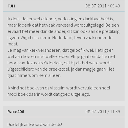
TJH
08-07-2011
/ 09:49
Ik denk dat er wel ellende, verlossing en dankbaarheid is,
maar ik denk dat het vaak verkeerd wordt uitgelegd. De een
ervaart het meer dan de ander, dit kan ook aan de prediking
liggen. Wij, christenen in Nederland, leven vaak onder de
maat.
Je mag van kerk veranderen, dat geloof ik wel. Het ligt er
wel aan hoe en met welke reden. Als je gaat omdat je niet
hoort van Jezus als Middelaar, dat Hij als het ware wordt
uitgeschilderd van de preekstoel, ja dan mag je gaan. Het
gaat immers om Hem alleen.
Ik vind het boek van ds Vlastuin; wordt vervuld een heel
mooi boek daarin wordt dat goed uitgelegd.
Race406
08-07-2011
/ 11:39
Duidelijk antwoord van de ds!