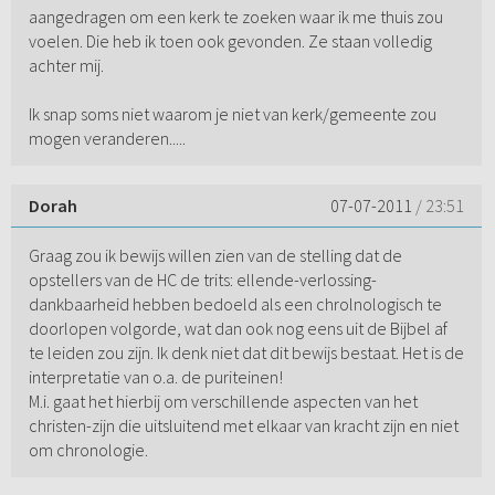
aangedragen om een kerk te zoeken waar ik me thuis zou
voelen. Die heb ik toen ook gevonden. Ze staan volledig
achter mij.
Ik snap soms niet waarom je niet van kerk/gemeente zou
mogen veranderen.....
Dorah
07-07-2011
/ 23:51
Graag zou ik bewijs willen zien van de stelling dat de
opstellers van de HC de trits: ellende-verlossing-
dankbaarheid hebben bedoeld als een chrolnologisch te
doorlopen volgorde, wat dan ook nog eens uit de Bijbel af
te leiden zou zijn. Ik denk niet dat dit bewijs bestaat. Het is de
interpretatie van o.a. de puriteinen!
M.i. gaat het hierbij om verschillende aspecten van het
christen-zijn die uitsluitend met elkaar van kracht zijn en niet
om chronologie.