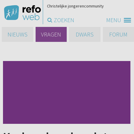
Christelijke jongerencommunity
ZOEKEN
MENU
NIEUWS
VRAGEN
DWARS
FORUM