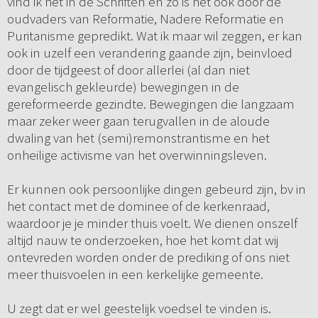
vind ik het in de Schriften en zo is het ook door de
oudvaders van Reformatie, Nadere Reformatie en
Puritanisme gepredikt. Wat ik maar wil zeggen, er kan
ook in uzelf een verandering gaande zijn, beinvloed
door de tijdgeest of door allerlei (al dan niet
evangelisch gekleurde) bewegingen in de
gereformeerde gezindte. Bewegingen die langzaam
maar zeker weer gaan terugvallen in de aloude
dwaling van het (semi)remonstrantisme en het
onheilige activisme van het overwinningsleven.
Er kunnen ook persoonlijke dingen gebeurd zijn, bv in
het contact met de dominee of de kerkenraad,
waardoor je je minder thuis voelt. We dienen onszelf
altijd nauw te onderzoeken, hoe het komt dat wij
ontevreden worden onder de prediking of ons niet
meer thuisvoelen in een kerkelijke gemeente.
U zegt dat er wel geestelijk voedsel te vinden is.