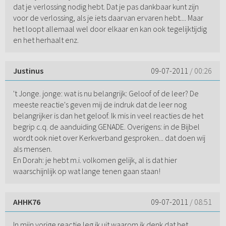
dat je verlossing nodig hebt. Dat je pas dankbaar kunt zijn
voor de verlossing, als je iets daarvan ervaren hebt.... Maar
het loopt allemaal wel door elkaar en kan ook tegelijktijdig
en het herhaalt enz.
Justinus
09-07-2011
/ 00:26
't Jonge. jonge: wat is nu belangrijk: Geloof of de leer? De
meeste reactie's geven mij de indruk dat de leer nog
belangrijker is dan het geloof. Ik mis in veel reacties de het
begrip c.q. de aanduiding GENADE. Overigens: in de Bijbel
wordt ook niet over Kerkverband gesproken... dat doen wij
als mensen.
En Dorah: je hebt m.i. volkomen gelijk, al is dat hier
waarschijnlijk op wat lange tenen gaan staan!
AHHK76
09-07-2011
/ 08:51
In mijn vorige reactie leg ik uit waarom ik denk dat het