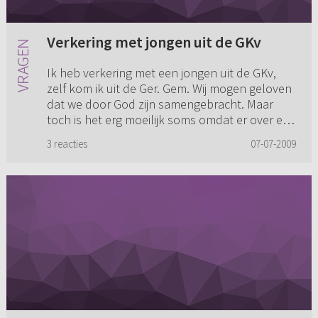
Verkering met jongen uit de GKv
Ik heb verkering met een jongen uit de GKv,
zelf kom ik uit de Ger. Gem. Wij mogen geloven
dat we door God zijn samengebracht. Maar
toch is het erg moeilijk soms omdat er over een
aantal dingen versch...
3 reacties
07-07-2009