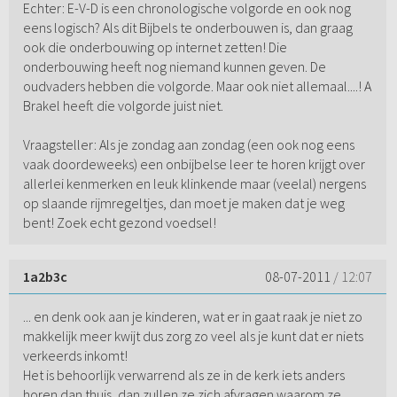
Echter: E-V-D is een chronologische volgorde en ook nog
eens logisch? Als dit Bijbels te onderbouwen is, dan graag
ook die onderbouwing op internet zetten! Die
onderbouwing heeft nog niemand kunnen geven. De
oudvaders hebben die volgorde. Maar ook niet allemaal....! A
Brakel heeft die volgorde juist niet.
Vraagsteller: Als je zondag aan zondag (een ook nog eens
vaak doordeweeks) een onbijbelse leer te horen krijgt over
allerlei kenmerken en leuk klinkende maar (veelal) nergens
op slaande rijmregeltjes, dan moet je maken dat je weg
bent! Zoek echt gezond voedsel!
1a2b3c
08-07-2011
/ 12:07
... en denk ook aan je kinderen, wat er in gaat raak je niet zo
makkelijk meer kwijt dus zorg zo veel als je kunt dat er niets
verkeerds inkomt!
Het is behoorlijk verwarrend als ze in de kerk iets anders
horen dan thuis, dan zullen ze zich afvragen waarom ze