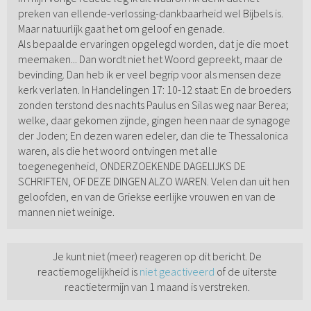
preken van ellende-verlossing-dankbaarheid wel Bijbels is.
Maar natuurlijk gaat het om geloof en genade.
Als bepaalde ervaringen opgelegd worden, dat je die moet
meemaken... Dan wordt niet het Woord gepreekt, maar de
bevinding. Dan heb ik er veel begrip voor als mensen deze
kerk verlaten. In Handelingen 17: 10-12 staat: En de broeders
zonden terstond des nachts Paulus en Silas weg naar Berea;
welke, daar gekomen zijnde, gingen heen naar de synagoge
der Joden; En dezen waren edeler, dan die te Thessalonica
waren, als die het woord ontvingen met alle
toegenegenheid, ONDERZOEKENDE DAGELIJKS DE
SCHRIFTEN, OF DEZE DINGEN ALZO WAREN. Velen dan uit hen
geloofden, en van de Griekse eerlijke vrouwen en van de
mannen niet weinige.
Je kunt niet (meer) reageren op dit bericht. De
reactiemogelijkheid is
niet geactiveerd
of de uiterste
reactietermijn van 1 maand is verstreken.