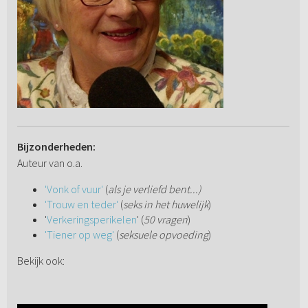
Bijzonderheden:
Auteur van o.a.
'Vonk of vuur'
(
als je verliefd bent...)
'Trouw en teder'
(
seks in het huwelijk
)
'
Verkeringsperikelen
' (
50 vragen
)
'Tiener op weg'
(
seksuele opvoeding
)
Bekijk ook: