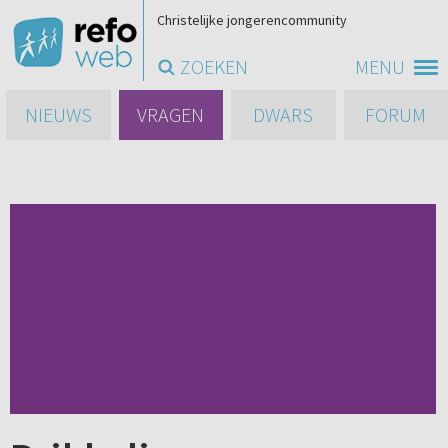
Christelijke jongerencommunity
ZOEKEN
MENU
NIEUWS
VRAGEN
DWARS
FORUM