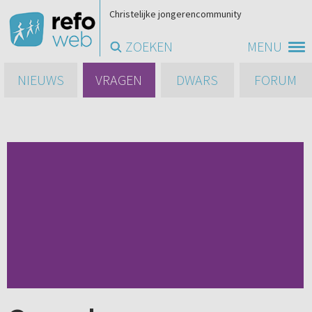
Christelijke jongerencommunity
ZOEKEN
MENU
NIEUWS
VRAGEN
DWARS
FORUM