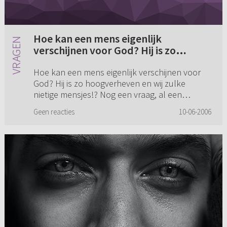
Hoe kan een mens eigenlijk
verschijnen voor God? Hij is zo
hoogverheven en wij zulke nietige
Hoe kan een mens eigenlijk verschijnen voor
mensjes!? (...)
God? Hij is zo hoogverheven en wij zulke
nietige mensjes!? Nog een vraag, al een
geruime tijd worstel ik ermee, ik wil wel geloven
Geen reacties
10-06-2006
maar het bidden gaat zo v...