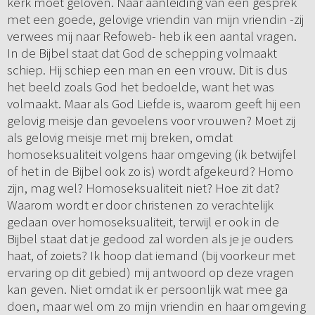
kerk moet geloven. Naar aanleiding van een gesprek
met een goede, gelovige vriendin van mijn vriendin -zij
verwees mij naar Refoweb- heb ik een aantal vragen.
In de Bijbel staat dat God de schepping volmaakt
schiep. Hij schiep een man en een vrouw. Dit is dus
het beeld zoals God het bedoelde, want het was
volmaakt. Maar als God Liefde is, waarom geeft hij een
gelovig meisje dan gevoelens voor vrouwen? Moet zij
als gelovig meisje met mij breken, omdat
homoseksualiteit volgens haar omgeving (ik betwijfel
of het in de Bijbel ook zo is) wordt afgekeurd? Homo
zijn, mag wel? Homoseksualiteit niet? Hoe zit dat?
Waarom wordt er door christenen zo verachtelijk
gedaan over homoseksualiteit, terwijl er ook in de
Bijbel staat dat je gedood zal worden als je je ouders
haat, of zoiets? Ik hoop dat iemand (bij voorkeur met
ervaring op dit gebied) mij antwoord op deze vragen
kan geven. Niet omdat ik er persoonlijk wat mee ga
doen, maar wel om zo mijn vriendin en haar omgeving