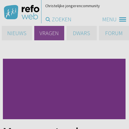
Christelijke jongerencommunity
ZOEKEN
MENU
NIEUWS
VRAGEN
DWARS
FORUM