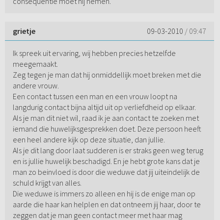
consequentie moet hij nemen.
grietje
09-03-2010
/ 09:47
Ik spreek uit ervaring, wij hebben precies hetzelfde
meegemaakt.
Zeg tegen je man dat hij onmiddellijk moet breken met die
andere vrouw.
Een contact tussen een man en een vrouw loopt na
langdurig contact bijna altijd uit op verliefdheid op elkaar.
Als je man dit niet wil, raad ik je aan contact te zoeken met
iemand die huwelijksgesprekken doet. Deze persoon heeft
een heel andere kijk op deze situatie, dan jullie.
Als je dit lang door laat sudderen is er straks geen weg terug
en is jullie huwelijk beschadigd. En je hebt grote kans dat je
man zo beinvloed is door die weduwe dat jij uiteindelijk de
schuld krijgt van alles.
Die weduwe is immers zo alleen en hij is de enige man op
aarde die haar kan helplen en dat ontneem jij haar, door te
zeggen dat je man geen contact meer met haar mag