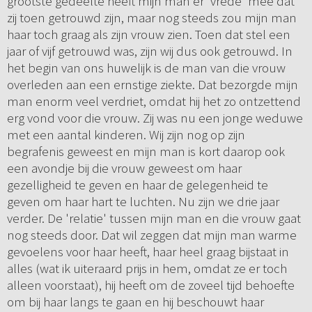
grootste gedeelte heeft mijn man er 'vrede' mee dat
zij toen getrouwd zijn, maar nog steeds zou mijn man
haar toch graag als zijn vrouw zien. Toen dat stel een
jaar of vijf getrouwd was, zijn wij dus ook getrouwd. In
het begin van ons huwelijk is de man van die vrouw
overleden aan een ernstige ziekte. Dat bezorgde mijn
man enorm veel verdriet, omdat hij het zo ontzettend
erg vond voor die vrouw. Zij was nu een jonge weduwe
met een aantal kinderen. Wij zijn nog op zijn
begrafenis geweest en mijn man is kort daarop ook
een avondje bij die vrouw geweest om haar
gezelligheid te geven en haar de gelegenheid te
geven om haar hart te luchten. Nu zijn we drie jaar
verder. De 'relatie' tussen mijn man en die vrouw gaat
nog steeds door. Dat wil zeggen dat mijn man warme
gevoelens voor haar heeft, haar heel graag bijstaat in
alles (wat ik uiteraard prijs in hem, omdat ze er toch
alleen voorstaat), hij heeft om de zoveel tijd behoefte
om bij haar langs te gaan en hij beschouwt haar