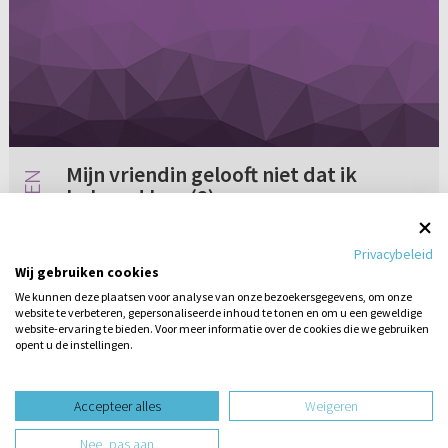
Mijn vriendin gelooft niet dat ik
bekeerd ben (2)
Door een antwoord op mijn vraag 'Mijn vriendin
Privacybeleid
gelooft niet dat ik bekeerd ben' door ds. De
Wij gebruiken cookies
Romph ben ik gaan twijfelen over mijn geloof.
We kunnen deze plaatsen voor analyse van onze bezoekersgegevens, om onze
Dat was vast niet zijn bedoeling, maar ik voel
website te verbeteren, gepersonaliseerde inhoud te tonen en om u een geweldige
Geen reacties
03-03-2006
me niet meer zo...
website-ervaring te bieden. Voor meer informatie over de cookies die we gebruiken
opent u de instellingen.
Stel hier
een vraag
design website door
Accepteer alles
Weigeren
website-ontwikkeling door
Nee, pas aan