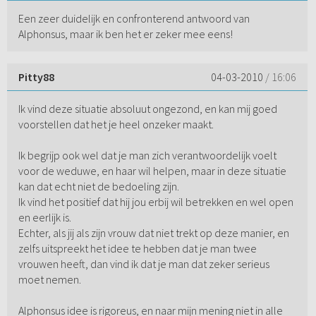
Een zeer duidelijk en confronterend antwoord van
Alphonsus, maar ik ben het er zeker mee eens!
Pitty88
04-03-2010
/ 16:06
Ik vind deze situatie absoluut ongezond, en kan mij goed
voorstellen dat het je heel onzeker maakt.
Ik begrijp ook wel dat je man zich verantwoordelijk voelt
voor de weduwe, en haar wil helpen, maar in deze situatie
kan dat echt niet de bedoeling zijn.
Ik vind het positief dat hij jou erbij wil betrekken en wel open
en eerlijk is.
Echter, als jij als zijn vrouw dat niet trekt op deze manier, en
zelfs uitspreekt het idee te hebben dat je man twee
vrouwen heeft, dan vind ik dat je man dat zeker serieus
moet nemen.
Alphonsus idee is rigoreus, en naar mijn mening niet in alle