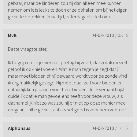
gebaar, maar de kinderen zou hij dan alleen mee kunnen
nemen om iets leuks te doen of ze ophalen om bij het eigen
gezin te betrekken (maaltijd, zaterdagactiviteit oid).
MvB
04-03-2010
/ 08:15
Beste vraagstelster,
Ik begrijp dat je je hier niet prettig bij voelt, dat zou ik mezelf
geloof ik ook niet voelen. Wat je man tegen je zegt dat jij
maar moet bidden of hij bewaard wordt voor de zonde vind
ik erg makkelijk gezegd. Hij moet daar zelf voor bidden en
natuurlijk kun jij daarin voor hem bidden. Uit je verhaal blijkt
duidelijk dat je man gevoelens heeft voor deze vrouw, als
dat namelijk niet zo was zou hij er niet op deze manier mee
omgaan. Jullie gezin staat als het goed is voor hem voorop!
Alphonsus
04-03-2010
/ 14:12