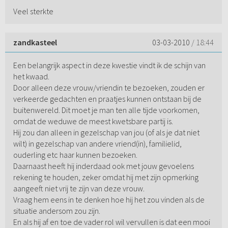
Veel sterkte
zandkasteel
03-03-2010
/ 18:44
Een belangrijk aspect in deze kwestie vindt ik de schijn van
het kwaad.
Door alleen deze vrouw/vriendin te bezoeken, zouden er
verkeerde gedachten en praatjes kunnen ontstaan bij de
buitenwereld. Dit moet je man ten alle tijde voorkomen,
omdat de weduwe de meest kwetsbare partij is.
Hij zou dan alleen in gezelschap van jou (of als je dat niet
wilt) in gezelschap van andere vriend(in), familielid,
ouderling etc haar kunnen bezoeken.
Daarnaast heeft hij inderdaad ook met jouw gevoelens
rekening te houden, zeker omdat hij met zijn opmerking
aangeeft niet vrij te zijn van deze vrouw.
Vraag hem eens in te denken hoe hij het zou vinden als de
situatie andersom zou zijn.
En als hij af en toe de vader rol wil vervullen is dat een mooi