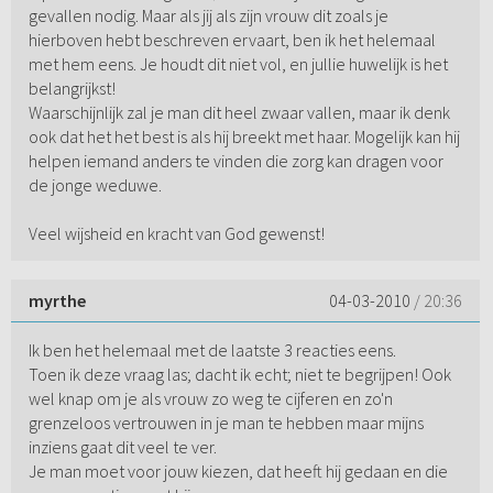
gevallen nodig. Maar als jij als zijn vrouw dit zoals je
hierboven hebt beschreven ervaart, ben ik het helemaal
met hem eens. Je houdt dit niet vol, en jullie huwelijk is het
belangrijkst!
Waarschijnlijk zal je man dit heel zwaar vallen, maar ik denk
ook dat het het best is als hij breekt met haar. Mogelijk kan hij
helpen iemand anders te vinden die zorg kan dragen voor
de jonge weduwe.
Veel wijsheid en kracht van God gewenst!
myrthe
04-03-2010
/ 20:36
Ik ben het helemaal met de laatste 3 reacties eens.
Toen ik deze vraag las; dacht ik echt; niet te begrijpen! Ook
wel knap om je als vrouw zo weg te cijferen en zo'n
grenzeloos vertrouwen in je man te hebben maar mijns
inziens gaat dit veel te ver.
Je man moet voor jouw kiezen, dat heeft hij gedaan en die