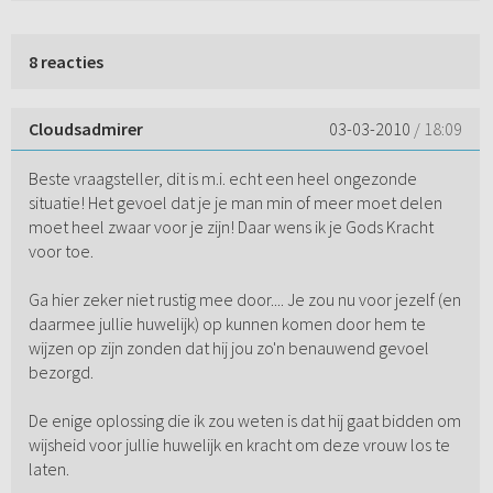
8 reacties
Cloudsadmirer
03-03-2010
/ 18:09
Beste vraagsteller, dit is m.i. echt een heel ongezonde
situatie! Het gevoel dat je je man min of meer moet delen
moet heel zwaar voor je zijn! Daar wens ik je Gods Kracht
voor toe.
Ga hier zeker niet rustig mee door.... Je zou nu voor jezelf (en
daarmee jullie huwelijk) op kunnen komen door hem te
wijzen op zijn zonden dat hij jou zo'n benauwend gevoel
bezorgd.
De enige oplossing die ik zou weten is dat hij gaat bidden om
wijsheid voor jullie huwelijk en kracht om deze vrouw los te
laten.