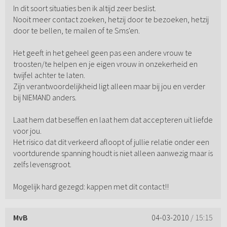
In dit soort situaties ben ik altijd zeer beslist.
Nooit meer contact zoeken, hetzij door te bezoeken, hetzij
door te bellen, te mailen of te Sms'en.
Het geeft in het geheel geen pas een andere vrouw te
troosten/te helpen en je eigen vrouw in onzekerheid en
twijfel achter te laten.
Zijn verantwoordelijkheid ligt alleen maar bij jou en verder
bij NIEMAND anders.
Laat hem dat beseffen en laat hem dat accepteren uit liefde
voor jou.
Het risico dat dit verkeerd afloopt of jullie relatie onder een
voortdurende spanning houdt is niet alleen aanwezig maar is
zelfs levensgroot.
Mogelijk hard gezegd: kappen met dit contact!!
MvB
04-03-2010
/ 15:15