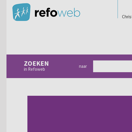
Chris
ZOEKEN
naar
in Refoweb