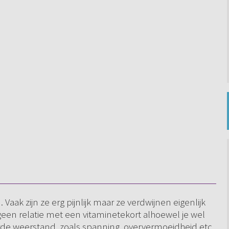
Vaak zijn ze erg pijnlijk maar ze verdwijnen eigenlijk
is geen relatie met een vitaminetekort alhoewel je wel
rde weerstand, zoals spanning, oververmoeidheid etc.