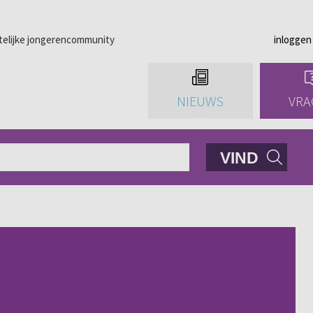
telijke jongerencommunity
inloggen
NIEUWS
VRA
VIND