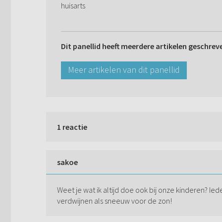
huisarts
Dit panellid heeft meerdere artikelen geschrev
Meer artikelen van dit panellid
1 reactie
sakoe
Weet je wat ik altijd doe ook bij onze kinderen? 
verdwijnen als sneeuw voor de zon!