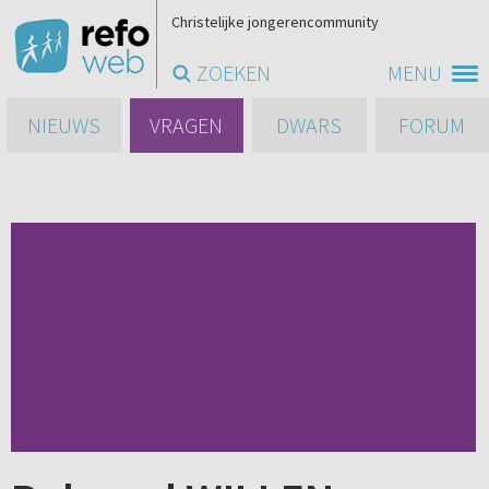
Christelijke jongerencommunity
ZOEKEN
MENU
NIEUWS
VRAGEN
DWARS
FORUM