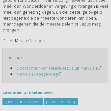
geboren zijn. Jezus’ naam is Zaligmaker en dat is veel
méér dan Wonderdoener. Vergeving ontvangen is veel
meer dan genezing krijgen. En de ‘beste’ gelovige is
niet degene die de meeste wonderen kan doen,
maar degenen die de meeste zielen bij Jezus mag
brengen!
Ds. M. M. van Campen
Lees ook:
'
Opdrachten van Heere Jezus uit Markus 16
'
'
Markus 16 toegevoegd
'
Lees meer artikelen over:
gaven van de Geest
gebedsgenezing