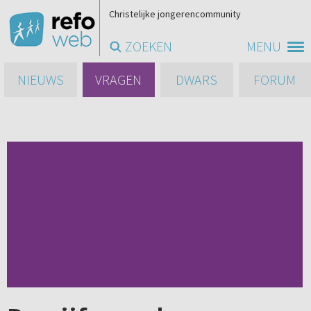
Christelijke jongerencommunity
ZOEKEN
MENU
NIEUWS
VRAGEN
DWARS
FORUM