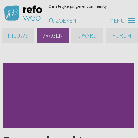
Christelijke jongerencommunity
ZOEKEN
MENU
NIEUWS
VRAGEN
DWARS
FORUM