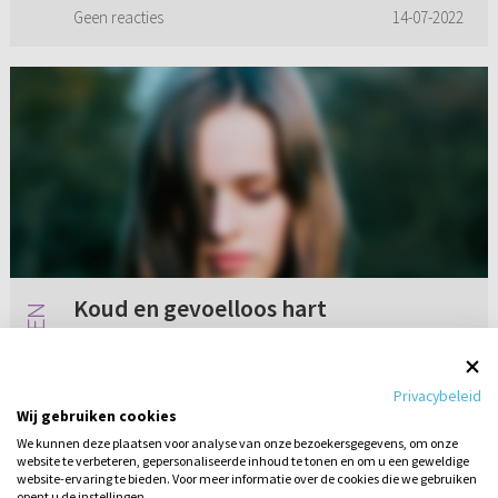
niks meer met God gedaan he...
Geen reacties
14-07-2022
Koud en gevoelloos hart
Ik heb hier wel eens vaker een vraag gesteld
en dat deed ik met een heel ander gevoel. Dat
Privacybeleid
was uit nieuwsgierigheid, verlangen naar
Wij gebruiken cookies
antwoorden. Ik was toen heel erg bezig met
We kunnen deze plaatsen voor analyse van onze bezoekersgegevens, om onze
God en Zijn Woord. Ik beg...
website te verbeteren, gepersonaliseerde inhoud te tonen en om u een geweldige
1 reactie
14-07-2020
website-ervaring te bieden. Voor meer informatie over de cookies die we gebruiken
opent u de instellingen.