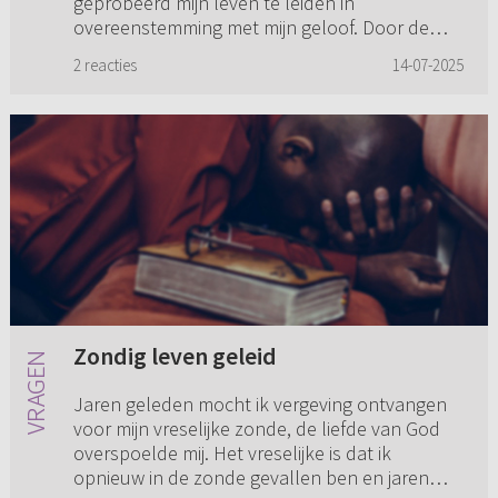
geprobeerd mijn leven te leiden in
overeenstemming met mijn geloof. Door de
woningnood ben ik helaas gedwongen om
2 reacties
14-07-2025
samen te won...
Zondig leven geleid
Jaren geleden mocht ik vergeving ontvangen
voor mijn vreselijke zonde, de liefde van God
overspoelde mij. Het vreselijke is dat ik
opnieuw in de zonde gevallen ben en jaren